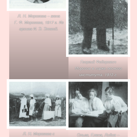
Л. Н. Морозова – жена
Г. Ф. Морозова, 1917 г. Из
архива И. Э. Эповой.
Георгий Федорович
Морозов в парке лесного
института. 1913 г.
Л. Н. Морозова с
Ольга, Елена, Лидия –