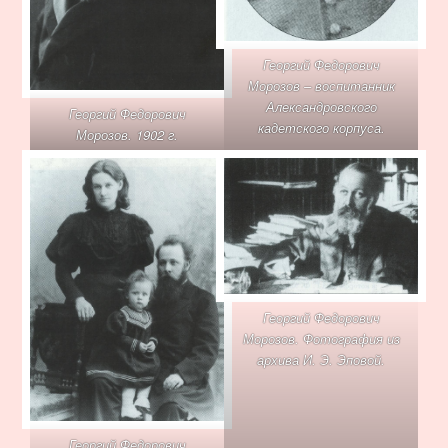
Георгий Федорович
Морозов – воспитанник
Александровского
Георгий Федорович
кадетского корпуса.
Морозов. 1902 г.
Георгий Федорович
Морозов. Фотография из
архива И. Э. Эповой.
Георгий Федорович