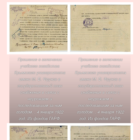
Прошение о включении
Прошение о включении
учебного хозяйства
учебного хозяйства
Крымского университета
Крымского университета
имени М. В. Фрунзе в
имени М. В. Фрунзе в
государственный план
государственный план
снабжения в связи с
снабжения в связи с
неурожаем и
неурожаем и
последовавшим за ним
последовавшим за ним
голодом. . 4 января 1922
голодом. . 4 января 1922
год. Из фондов ГАРФ.
год. Из фондов ГАРФ.