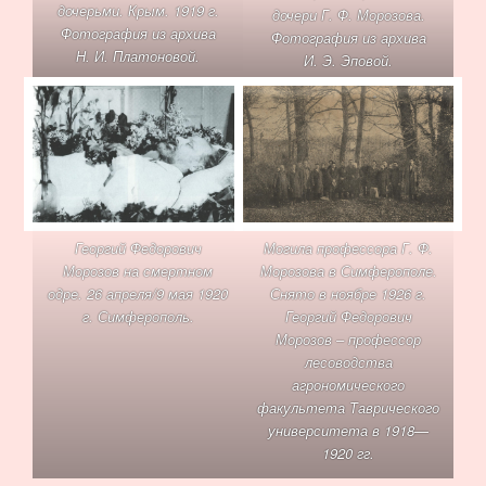
дочерьми. Крым. 1919 г.
дочери Г. Ф. Морозова.
Фотография из архива
Фотография из архива
Н. И. Платоновой.
И. Э. Эповой.
Могила профессора Г. Ф.
Георгий Федорович
Морозова в Симферополе.
Морозов на смертном
Снято в ноябре 1926 г.
одре. 26 апреля/9 мая 1920
Георгий Федорович
г. Симферополь.
Морозов – профессор
лесоводства
агрономического
факультета Таврического
университета в 1918—
1920 гг.