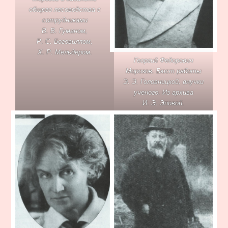
общего лесоводства с
сотрудниками
В. В. Гуманом,
Р. С. Боговиллом,
Х. Р. Мельдером.
Георгий Федорович
Морозов. Бюст работы
Э. Э. Головницкой, внучки
ученого. Из архива
И. Э. Эповой.