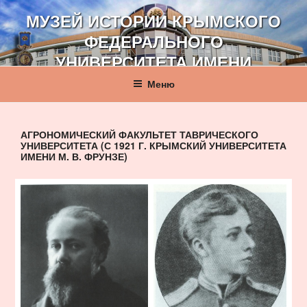
Перейти
МУЗЕЙ ИСТОРИИ КРЫМСКОГО
к
ФЕДЕРАЛЬНОГО
содержимому
УНИВЕРСИТЕТА ИМЕНИ
В. И. ВЕРНАДСКОГО
Меню
АГРОНОМИЧЕСКИЙ ФАКУЛЬТЕТ ТАВРИЧЕСКОГО
УНИВЕРСИТЕТА (С 1921 Г. КРЫМСКИЙ УНИВЕРСИТЕТА
ИМЕНИ М. В. ФРУНЗЕ)