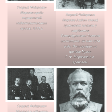
Георгий Федорович
Морозов среди
Георгий Федорович
слушателей
Морозов (сидит слева)
подготовительных
принимает экзамен у
курсов. 1913 г.
студентов
Петербургского Лесного
института. 20 мая 1914
года. Фотография из
фондов Музея
Г. Ф. Морозова в с.
Хреновом.
Георгий Федорович
Морозов в кабинете