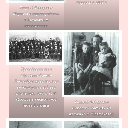
Морозов в 1903 г.
Георгий Федорович
Морозов в период работы
в Хреновском
лесничестве.
Преподаватели и
служащие Санкт-
Петербургского лесного
института в год его
столетия, 1903 г. Г. Ф.
Морозов в первом ряду
Георгий Федорович
первый справа.
Морозов с детьми. Из
архива Н. И. Платоновой.