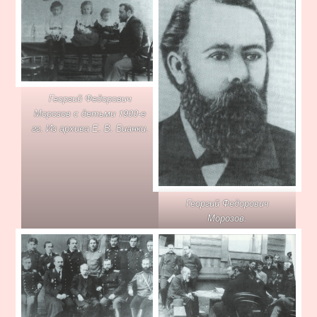
Георгий Федорович
Морозов с детьми 1900-е
гг. Из архива Е. В. Бианки.
Георгий Федорович
Морозов.