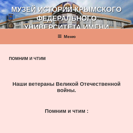
Перейти
МУЗЕЙ ИСТОРИИ КРЫМСКОГО
к
ФЕДЕРАЛЬНОГО
содержимому
УНИВЕРСИТЕТА ИМЕНИ
В. И. ВЕРНАДСКОГО
Меню
ПОМНИМ И ЧТИМ
Наши ветераны Великой Отечественной
войны.
Помним и чтим :