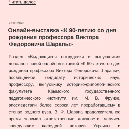
«Студенты
Читать далее
Крымского
федерального
читают
ОПУБЛИКОВАНО
27.05.2026
Онлайн-выставка «К 90-летию со дня
письма
рождения профессора Виктора
с
Федоровича Шарапы»
фронта
Героя
Раздел «Выдающиеся сотрудники и выпускники»
Советского
дополнен новой онлайн-выставкой «К 90-летию со дня
Союза
рождения профессора Виктора Федоровича Шарапы»,
Тейфука
посвященной кандидату исторических наук,
Абдуля:
профессору, выпускнику историко-филологического
по
факультета Крымского государственного
материалам
педагогического института им. М. В. Фрунзе,
оригинальных
впоследствии более сорока лет проработавшему в
документов
стенах родного вуза. В. Ф. Шарапа продолжительное
из
время занимал ответственные должности, являясь
фондов
заведующим кафедрой истории Украины и
Музея