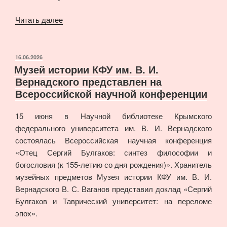
«Выпускники
Читать далее
исторического
факультета
1976
ОПУБЛИКОВАНО
16.06.2026
Музей истории КФУ им. В. И.
года
Вернадского представлен на
в
Всероссийской научной конференции
Музее
истории»
15 июня в Научной библиотеке Крымского
федерального университета им. В. И. Вернадского
состоялась Всероссийская научная конференция
«Отец Сергий Булгаков: синтез философии и
богословия (к 155-летию со дня рождения)». Хранитель
музейных предметов Музея истории КФУ им. В. И.
Вернадского В. С. Ваганов представил доклад «Сергий
Булгаков и Таврический университет: на переломе
эпох».