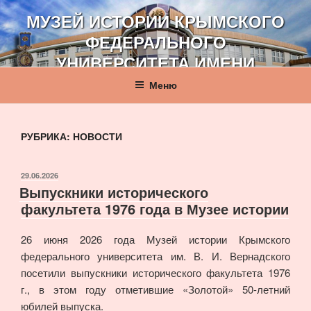
Перейти
МУЗЕЙ ИСТОРИИ КРЫМСКОГО
к
ФЕДЕРАЛЬНОГО
содержимому
УНИВЕРСИТЕТА ИМЕНИ
В. И. ВЕРНАДСКОГО
Меню
РУБРИКА:
НОВОСТИ
ОПУБЛИКОВАНО
29.06.2026
Выпускники исторического
факультета 1976 года в Музее истории
26 июня 2026 года Музей истории Крымского
федерального университета им. В. И. Вернадского
посетили выпускники исторического факультета 1976
г., в этом году отметившие «Золотой» 50-летний
юбилей выпуска.