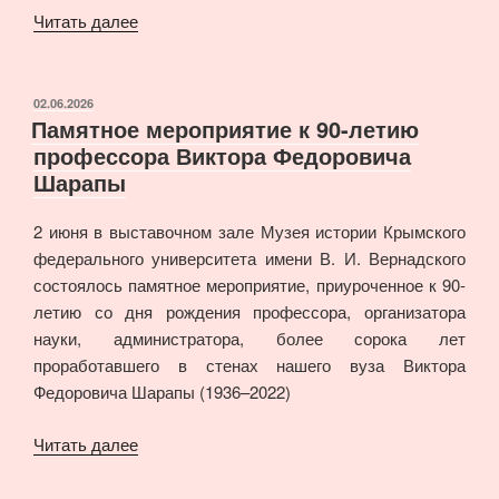
«Музей
Читать далее
истории
КФУ
им.
ОПУБЛИКОВАНО
02.06.2026
Памятное мероприятие к 90-летию
В.
профессора Виктора Федоровича
И.
Шарапы
Вернадского
представлен
2 июня в выставочном зале Музея истории Крымского
на
федерального университета имени В. И. Вернадского
Всероссийской
состоялось памятное мероприятие, приуроченное к 90-
научной
летию со дня рождения профессора, организатора
конференции»
науки, администратора, более сорока лет
проработавшего в стенах нашего вуза Виктора
Федоровича Шарапы (1936–2022)
«Памятное
Читать далее
мероприятие
к