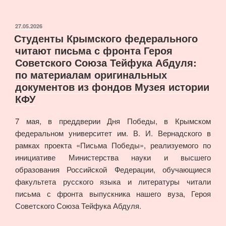
программы
в
Музее
ОПУБЛИКОВАНО
27.05.2026
Студенты Крымского федерального
истории
читают письма с фронта Героя
КФУ
Советского Союза Тейфука Абдуля:
в
по материалам оригинальных
мае
документов из фондов Музея истории
2026
КФУ
г.»
7 мая, в преддверии Дня Победы, в Крымском
федеральном университет им. В. И. Вернадского в
рамках проекта «Письма Победы», реализуемого по
инициативе Министерства науки и высшего
образования Российской Федерации, обучающиеся
факультета русского языка и литературы читали
письма с фронта выпускника нашего вуза, Героя
Советского Союза Тейфука Абдуля.