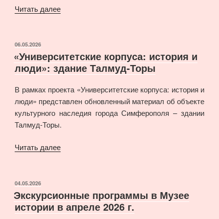
«Пополнилась
Читать далее
коллекция
подарков
Университету
ОПУБЛИКОВАНО
06.05.2026
«Университетские корпуса: история и
в
люди»: здание Талмуд-Торы
Музее
истории
В рамках проекта «Университетские корпуса: история и
КФУ»
люди» представлен обновленный материал об объекте
культурного наследия города Симферополя – здании
Талмуд-Торы.
««Университетские
Читать далее
корпуса:
история
и
ОПУБЛИКОВАНО
04.05.2026
Экскурсионные программы в Музее
люди»:
истории в апреле 2026 г.
здание
Талмуд-