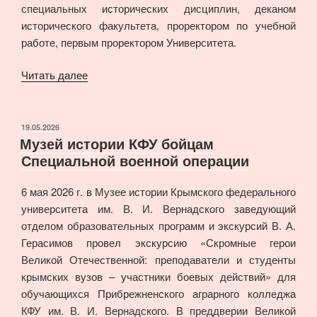
специальных исторических дисциплин, деканом
истории
исторического факультета, проректором по учебной
КФУ»
работе, первым проректором Университета.
«Онлайн-
Читать далее
выставка
«К
90-
ОПУБЛИКОВАНО
19.05.2026
Музей истории КФУ бойцам
летию
Специальной военной операции
со
дня
6 мая 2026 г. в Музее истории Крымского федерального
рождения
университета им. В. И. Вернадского заведующий
профессора
отделом образовательных программ и экскурсий В. А.
Виктора
Герасимов провел экскурсию «Скромные герои
Федоровича
Великой Отечественной: преподаватели и студенты
Шарапы»»
крымских вузов – участники боевых действий» для
обучающихся Прибрежненского аграрного колледжа
КФУ им. В. И. Вернадского. В преддверии Великой