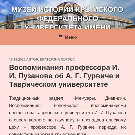
Перейти
МУЗЕЙ ИСТОРИИ КРЫМСКОГО
к
ФЕДЕРАЛЬНОГО
содержимому
УНИВЕРСИТЕТА ИМЕНИ
В. И. ВЕРНАДСКОГО
Меню
ОПУБЛИКОВАНО
18.11.2025
АВТОР:
ЕКАТЕРИНА СЕРОВА
Воспоминания профессора И.
И. Пузанова об А. Г. Гурвиче и
Таврическом университете
Традиционный раздел «Мемуары. Дневники.
Воспоминания» пополнился воспоминаниями
профессора Таврического университета И. И. Пузанова
о своем коллеге по научному и преподавательскому
цеху – профессоре А. Г. Гурвиче периода их
совместной работы в крымском вузе.