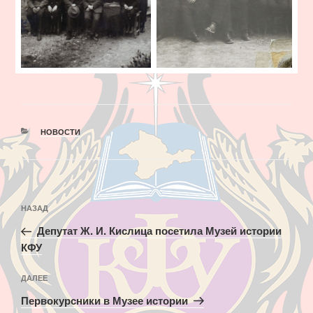
РУБРИКИ
НОВОСТИ
Навигация
Предыдущая
НАЗАД
по
запись:
записям
Депутат Ж. И. Кислица посетила Музей истории
КФУ
Следующая
ДАЛЕЕ
запись
Первокурсники в Музее истории