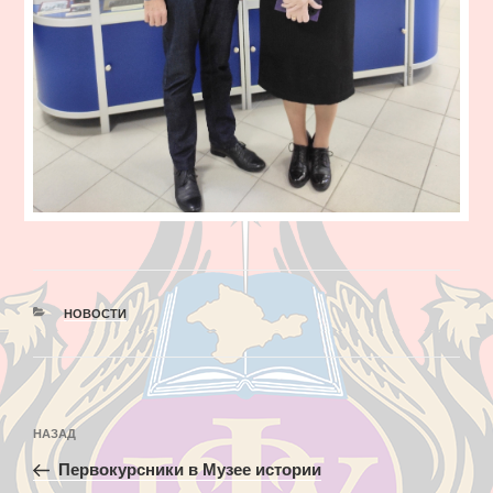
РУБРИКИ
НОВОСТИ
Навигация
Предыдущая
НАЗАД
по
запись:
записям
Первокурсники в Музее истории