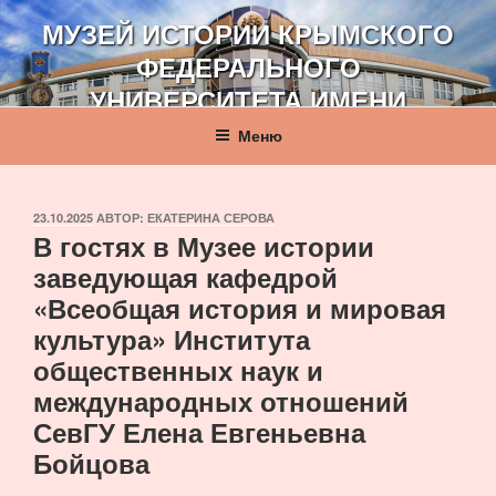
Перейти
МУЗЕЙ ИСТОРИИ КРЫМСКОГО
к
ФЕДЕРАЛЬНОГО
содержимому
УНИВЕРСИТЕТА ИМЕНИ
В. И. ВЕРНАДСКОГО
Меню
ОПУБЛИКОВАНО
23.10.2025
АВТОР:
ЕКАТЕРИНА СЕРОВА
В гостях в Музее истории
заведующая кафедрой
«Всеобщая история и мировая
культура» Института
общественных наук и
международных отношений
СевГУ Елена Евгеньевна
Бойцова