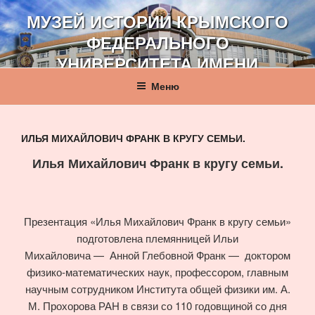
Перейти
МУЗЕЙ ИСТОРИИ КРЫМСКОГО
к
ФЕДЕРАЛЬНОГО
содержимому
УНИВЕРСИТЕТА ИМЕНИ
В. И. ВЕРНАДСКОГО
Меню
ИЛЬЯ МИХАЙЛОВИЧ ФРАНК В КРУГУ СЕМЬИ.
Илья Михайлович Франк в кругу семьи.
Презентация «Илья Михайлович Франк в кругу семьи»
подготовлена племянницей Ильи
Михайловича — Анной Глебовной Франк — доктором
физико-математических наук, профессором, главным
научным сотрудником Института общей физики им. А.
М. Прохорова РАН в связи со 110 годовщиной со дня