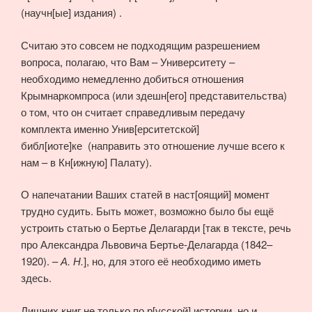
(научн[ые] издания) .
Считаю это совсем не подходящим разрешением
вопроса, полагаю, что Вам – Университету –
необходимо немедленно добиться отношения
Крымнаркомпроса (или здешн[его] представительства)
о том, что он считает справедливым передачу
комплекта именно Унив[ерситетской]
библ[иоте]ке (направить это отношение лучше всего к
нам – в Кн[ижную] Палату).
О напечатании Ваших статей в наст[оящий] момент
трудно судить. Быть может, возможно было бы ещё
устроить статью о Бертье Делагарди [так в тексте, речь
про Александра Львовича Бертье-Делагарда (1842–
1920). –
А. Н.
], но, для этого её необходимо иметь
здесь.
Лишних книг не только по р[усской] истории, но и