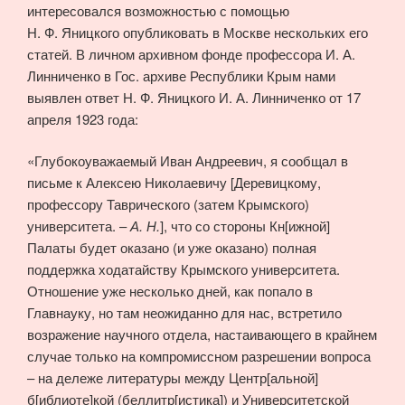
интересовался возможностью с помощью
Н. Ф. Яницкого опубликовать в Москве нескольких его
статей. В личном архивном фонде профессора И. А.
Линниченко в Гос. архиве Республики Крым нами
выявлен ответ Н. Ф. Яницкого И. А. Линниченко от 17
апреля 1923 года:
«Глубокоуважаемый Иван Андреевич, я сообщал в
письме к Алексею Николаевичу [Деревицкому,
профессору Таврического (затем Крымского)
университета. –
А. Н.
], что со стороны Кн[ижной]
Палаты будет оказано (и уже оказано) полная
поддержка ходатайству Крымского университета.
Отношение уже несколько дней, как попало в
Главнауку, но там неожиданно для нас, встретило
возражение научного отдела, настаивающего в крайнем
случае только на компромиссном разрешении вопроса
– на дележе литературы между Центр[альной]
б[иблиоте]кой (беллитр[истика]) и Университетской