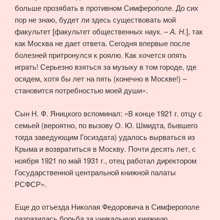
больше прозябать в противном Симферополе. До сих
пор не знаю, будет ли здесь существовать мой
факультет [факультет общественных наук. –
А. Н.
], так
как Москва не дает ответа. Сегодня впервые после
болезней притронулся к роялю. Как хочется опять
играть! Серьезно взяться за музыку в том городе, где
осядем, хотя бы лет на пять (конечно в Москве!) –
становится потребностью моей души».
Сын Н. Ф. Яницкого вспоминал: «В конце 1921 г. отцу с
семьей (вероятно, по вызову О. Ю. Шмидта, бывшего
тогда заведующим Госиздата) удалось вырваться из
Крыма и возвратиться в Москву. Почти десять лет, с
ноября 1921 по май 1931 г., отец работал директором
Государственной центральной книжной палаты
РСФСР».
Еще до отъезда Николая Федоровича в Симферополе
разразилась борьба за уникальную книжную