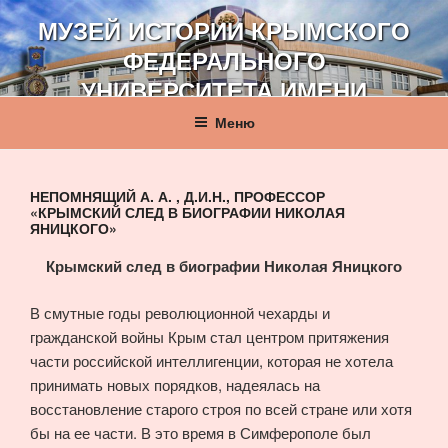
Перейти
МУЗЕЙ ИСТОРИИ КРЫМСКОГО
к
ФЕДЕРАЛЬНОГО
содержимому
УНИВЕРСИТЕТА ИМЕНИ
В. И. ВЕРНАДСКОГО
Меню
НЕПОМНЯЩИЙ А. А. , Д.И.Н., ПРОФЕССОР
«КРЫМСКИЙ СЛЕД В БИОГРАФИИ НИКОЛАЯ
ЯНИЦКОГО»
Крымский след в биографии Николая Яницкого
В смутные годы революционной чехарды и
гражданской войны Крым стал центром притяжения
части российской интеллигенции, которая не хотела
принимать новых порядков, надеялась на
восстановление старого строя по всей стране или хотя
бы на ее части. В это время в Симферополе был