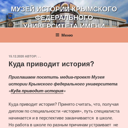
Перейти
МУЗЕЙ ИСТОРИИ КРЫМСКОГО
к
ФЕДЕРАЛЬНОГО
содержимому
УНИВЕРСИТЕТА ИМЕНИ
В. И. ВЕРНАДСКОГО
Меню
ОПУБЛИКОВАНО
15.12.2020
АВТОР:
. .
Куда приводит история?
Приглашаем посетить медиа-проект Музея
истории Крымского федерального университета
«
Куда приводит история
»
Куда приводит история? Принято считать, что, получая
диплом по специальности «история», путь специалиста
начинается и в перспективе заканчивается в школе.
Но работа в школе по разным причинам устраивает не