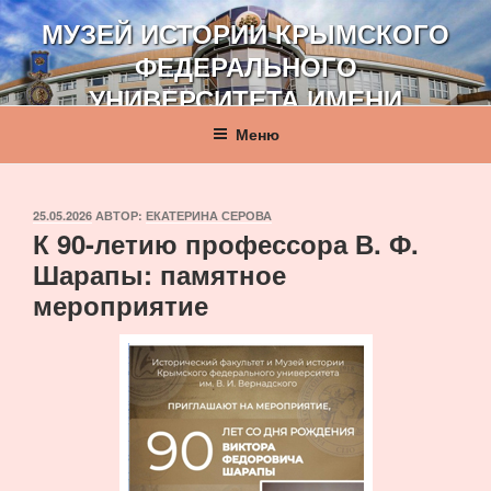
Перейти
МУЗЕЙ ИСТОРИИ КРЫМСКОГО
к
ФЕДЕРАЛЬНОГО
содержимому
УНИВЕРСИТЕТА ИМЕНИ
В. И. ВЕРНАДСКОГО
Меню
ОПУБЛИКОВАНО
25.05.2026
АВТОР:
ЕКАТЕРИНА СЕРОВА
К 90-летию профессора В. Ф.
Шарапы: памятное
мероприятие