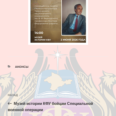
РУБРИКИ
АНОНСЫ
Навигация
Предыдущая
НАЗАД
по
запись:
записям
Музей истории КФУ бойцам Специальной
военной операции