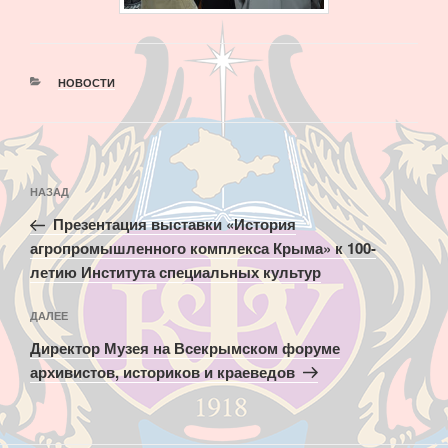
РУБРИКИ
НОВОСТИ
Навигация
Предыдущая
НАЗАД
по
запись:
записям
Презентация выставки «История
агропромышленного комплекса Крыма» к 100-
летию Института специальных культур
Следующая
ДАЛЕЕ
запись
Директор Музея на Всекрымском форуме
архивистов, историков и краеведов