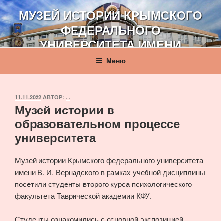
Перейти
МУЗЕЙ ИСТОРИИ КРЫМСКОГО
к
ФЕДЕРАЛЬНОГО
содержимому
УНИВЕРСИТЕТА ИМЕНИ
В. И. ВЕРНАДСКОГО
Меню
ОПУБЛИКОВАНО
11.11.2022
АВТОР:
. .
Музей истории в
образовательном процессе
университета
Музей истории Крымского федерального университета
имени В. И. Вернадского в рамках учебной дисциплины
посетили студенты второго курса психологического
факультета Таврической академии КФУ.
Студенты ознакомились с основной экспозицией