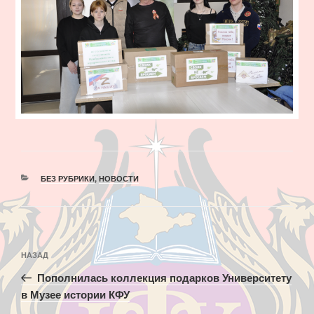
РУБРИКИ
БЕЗ РУБРИКИ
,
НОВОСТИ
Навигация
Предыдущая
НАЗАД
по
запись:
записям
Пополнилась коллекция подарков Университету
в Музее истории КФУ