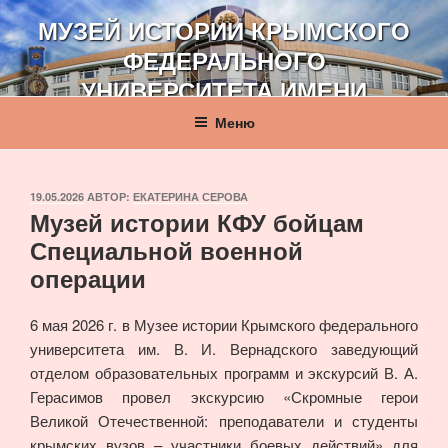
Перейти
МУЗЕЙ ИСТОРИИ КРЫМСКОГО
к
ФЕДЕРАЛЬНОГО
содержимому
УНИВЕРСИТЕТА ИМЕНИ
В. И. ВЕРНАДСКОГО
Меню
ОПУБЛИКОВАНО
19.05.2026
АВТОР:
ЕКАТЕРИНА СЕРОВА
Музей истории КФУ бойцам
Специальной военной
операции
6 мая 2026 г. в Музее истории Крымского федерального
университета им. В. И. Вернадского заведующий
отделом образовательных программ и экскурсий В. А.
Герасимов провел экскурсию «Скромные герои
Великой Отечественной: преподаватели и студенты
крымских вузов – участники боевых действий» для