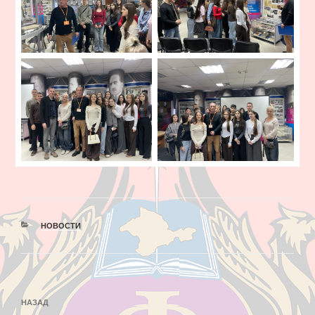
РУБРИКИ
НОВОСТИ
Навигация
Предыдущая
НАЗАД
по