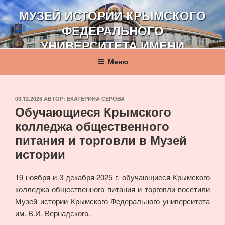
Перейти
МУЗЕЙ ИСТОРИИ КРЫМСКОГО
к
ФЕДЕРАЛЬНОГО
содержимому
УНИВЕРСИТЕТА ИМЕНИ
В. И. ВЕРНАДСКОГО
Меню
ОПУБЛИКОВАНО
03.12.2025
АВТОР:
ЕКАТЕРИНА СЕРОВА
Обучающиеся Крымского
колледжа общественного
питания и торговли в Музей
истории
19 ноября и 3 декабря 2025 г. обучающиеся Крымского
колледжа общественного питания и торговли посетили
Музей истории Крымского Федерального университета
им. В.И. Вернадского.