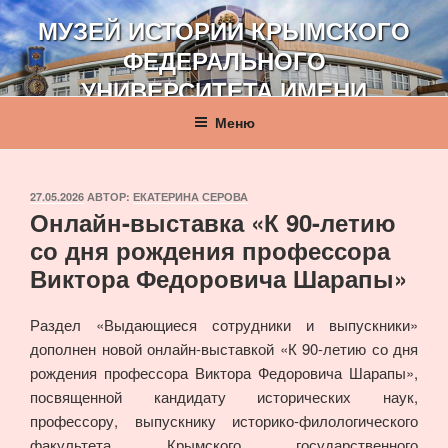
Перейти
МУЗЕЙ ИСТОРИИ КРЫМСКОГО
к
ФЕДЕРАЛЬНОГО
содержимому
УНИВЕРСИТЕТА ИМЕНИ
В. И. ВЕРНАДСКОГО
Меню
ОПУБЛИКОВАНО
27.05.2026
АВТОР:
ЕКАТЕРИНА СЕРОВА
Онлайн-выставка «К 90-летию
со дня рождения профессора
Виктора Федоровича Шарапы»
Раздел «Выдающиеся сотрудники и выпускники»
дополнен новой онлайн-выставкой «К 90-летию со дня
рождения профессора Виктора Федоровича Шарапы»,
посвященной кандидату исторических наук,
профессору, выпускнику историко-филологического
факультета Крымского государственного