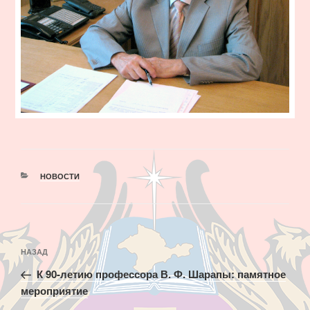
РУБРИКИ
НОВОСТИ
Навигация
Предыдущая
НАЗАД
по
запись:
записям
К 90-летию профессора В. Ф. Шарапы: памятное
мероприятие