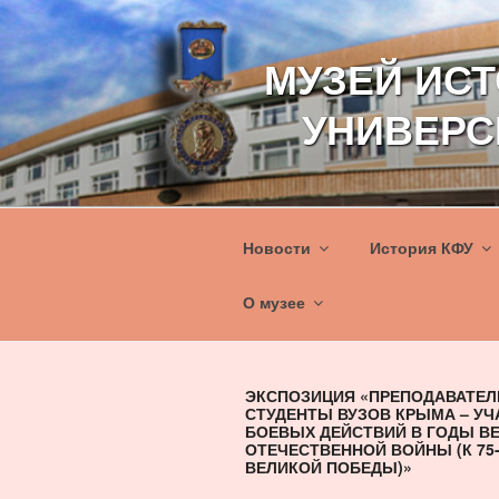
Перейти
к
МУЗЕЙ ИС
содержимому
УНИВЕРС
Новости
История КФУ
О музее
ЭКСПОЗИЦИЯ «ПРЕПОДАВАТЕЛ
СТУДЕНТЫ ВУЗОВ КРЫМА – У
БОЕВЫХ ДЕЙСТВИЙ В ГОДЫ В
ОТЕЧЕСТВЕННОЙ ВОЙНЫ (К 75
ВЕЛИКОЙ ПОБЕДЫ)»