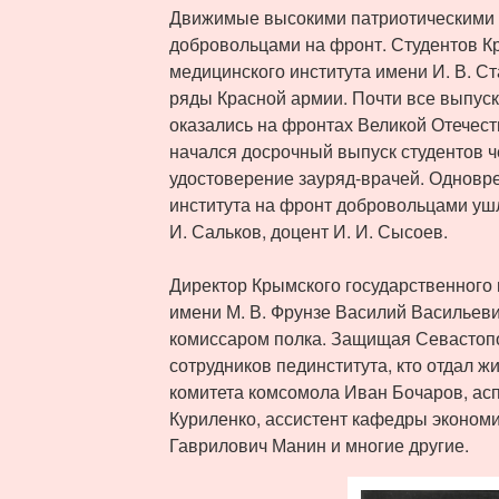
Движимые высокими патриотическими 
добровольцами на фронт. Студентов К
медицинского института имени И. В. С
ряды Красной армии. Почти все выпуск
оказались на фронтах Великой Отечес
начался досрочный выпуск студентов ч
удостоверение зауряд-врачей. Одновр
института на фронт добровольцами ушл
И. Сальков, доцент И. И. Сысоев.
Директор Крымского государственного 
имени М. В. Фрунзе Василий Васильеви
комиссаром полка. Защищая Севастопол
сотрудников пединститута, кто отдал жи
комитета комсомола Иван Бочаров, ас
Куриленко, ассистент кафедры эконом
Гаврилович Манин и многие другие.