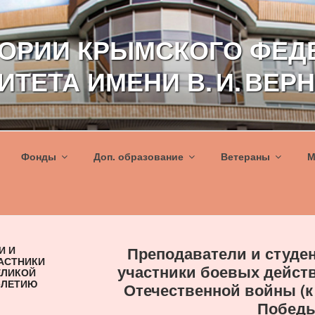
ТОРИИ КРЫМСКОГО ФЕД
ИТЕТА ИМЕНИ В. И. ВЕР
Фонды
Доп. образование
Ветераны
М
Преподаватели и студе
И И
ЧАСТНИКИ
участники боевых дейст
ЕЛИКОЙ
-ЛЕТИЮ
Отечественной войны (к
Победы