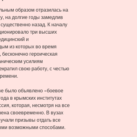
льным образом отразилась на
, на долгие годы замедлив
в существенно назад. К началу
ционировало три высших
едицинский и
дым из которых во время
 бесконечно героическая
аническим усилиям
екратил свою работу, с честью
времени.
ве было объявлено «боевое
ода в крымских институтах
сия, которая, несмотря на все
шена своевременно. В вузах
вучали призывы отдать все
быми возможными способами.