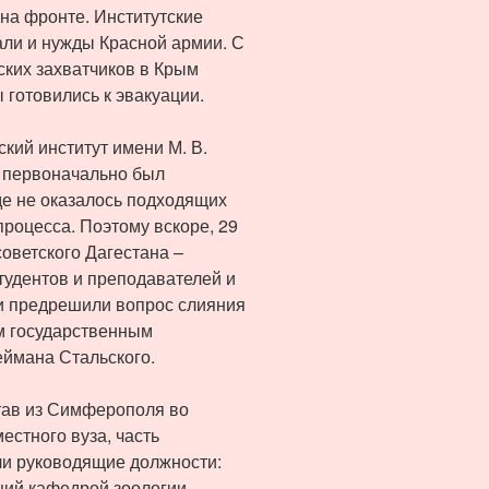
 на фронте. Институтские
али и нужды Красной армии. С
ких захватчиков в Крым
 готовились к эвакуации.
кий институт имени М. В.
и первоначально был
де не оказалось подходящих
роцесса. Поэтому вскоре, 29
советского Дагестана –
тудентов и преподавателей и
и предрешили вопрос слияния
м государственным
еймана Стальского.
тав из Симферополя во
стного вуза, часть
ли руководящие должности:
щий кафедрой зоологии,