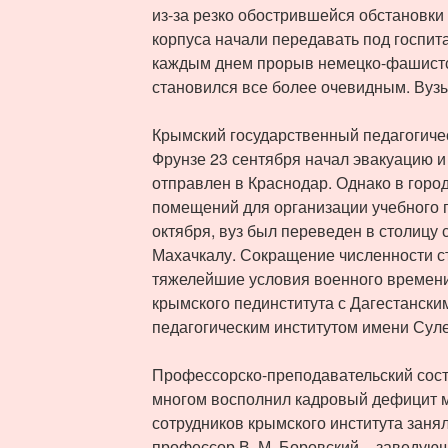
из-за резко обострившейся обстановки
корпуса начали передавать под госпит
каждым днем прорыв немецко-фашистс
становился все более очевидным. Вузы
Крымский государственный педагогичес
Фрунзе 23 сентября начал эвакуацию 
отправлен в Краснодар. Однако в горо
помещений для организации учебного п
октября, вуз был переведен в столицу 
Махачкалу. Сокращение численности с
тяжелейшие условия военного времен
крымского пединститута с Дагестански
педагогическим институтом имени Сул
Профессорско-преподавательский сос
многом восполнил кадровый дефицит ме
сотрудников крымского института заня
профессор В. М. Боровский – заведую