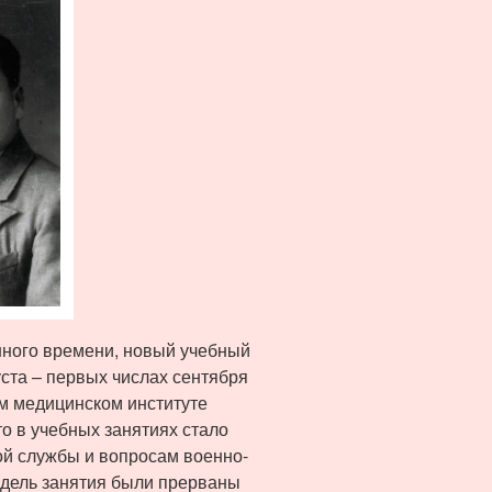
ного времени, новый учебный
уста – первых числах сентября
м медицинском институте
о в учебных занятиях стало
ой службы и вопросам военно-
едель занятия были прерваны