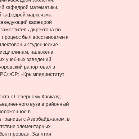
ий кафедрой математики,
й кафедрой марксизма-
– заведующий кафедрой
– заместитель директора по
 процесс был восстановлен к
плектованы студенческие
дисциплинам, налажена
них учебных заведений
 Боровский рапортовал в
П РСФСР: «Крымпединститут
нта к Северному Кавказу,
ъединенного вуза в районный
сположенное в
з границы с Азербайджаном, в
утствие элементарных
 был прерван. Занятия