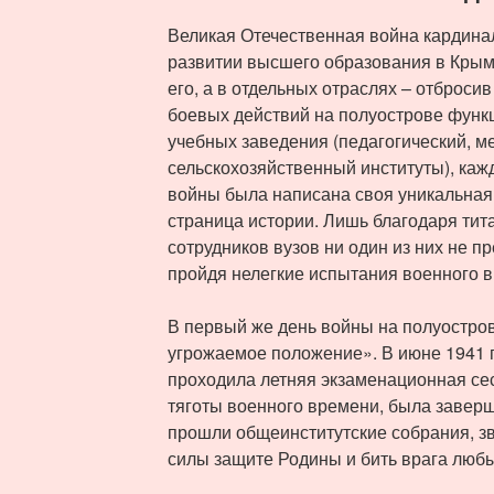
Великая Отечественная война кардина
развитии высшего образования в Крыму
его, а в отдельных отраслях – отброси
боевых действий на полуострове функ
учебных заведения (педагогический, м
сельскохозяйственный институты), каж
войны была написана своя уникальная,
страница истории. Лишь благодаря тит
сотрудников вузов ни один из них не пр
пройдя нелегкие испытания военного 
В первый же день войны на полуостро
угрожаемое положение». В июне 1941 г
проходила летняя экзаменационная сес
тяготы военного времени, была завер
прошли общеинститутские собрания, з
силы защите Родины и бить врага лю