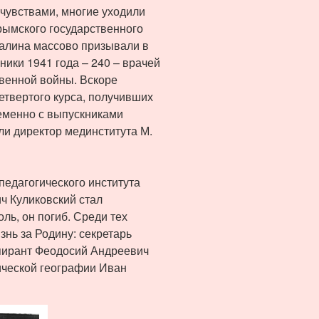
чувствами, многие уходили
рымского государственного
талина массово призывали в
ники 1941 года – 240 – врачей
твенной войны. Вскоре
етвертого курса, получивших
еменно с выпускниками
и директор мединститута М.
педагогического института
ч Куликовский стал
ь, он погиб. Среди тех
знь за Родину: секретарь
пирант Феодосий Андреевич
ической географии Иван