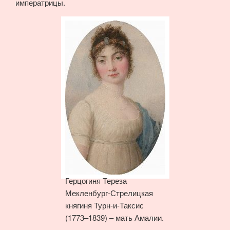
императрицы.
Герцогиня Тереза
Мекленбург-Стрелицкая
княгиня Турн-и-Таксис
(1773–1839) – мать Амалии.