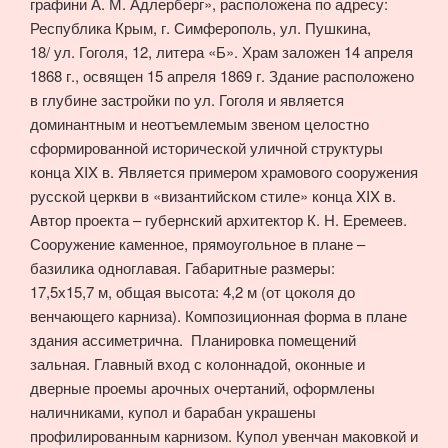
графини А. М. Адлерберг», расположена по адресу:
Республика Крым, г. Симферополь, ул. Пушкина,
18/ ул. Гоголя, 12, литера «Б». Храм заложен 14 апреля
1868 г., освящен 15 апреля 1869 г. Здание расположено
в глубине застройки по ул. Гоголя и является
доминантным и неотъемлемым звеном целостно
сформированной исторической уличной структуры
конца XIX в. Является примером храмового сооружения
русской церкви в «византийском стиле» конца XIX в.
Автор проекта – губернский архитектор К. Н. Еремеев.
Сооружение каменное, прямоугольное в плане –
базилика одноглавая. Габаритные размеры:
17,5х15,7 м, общая высота: 4,2 м (от цоколя до
венчающего карниза). Композиционная форма в плане
здания ассиметрична. Планировка помещений
зальная. Главный вход с колоннадой, оконные и
дверные проемы арочных очертаний, оформлены
наличниками, купол и барабан украшены
профилированным карнизом. Купол увенчан маковкой и