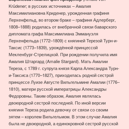
Krüdener; в русских источниках – Амалия
Максимилиановна Криденер, урожденная графиня
Лерхенфельд, во втором браке – графиня Адлерберг,
1808–1888) родилась от внебрачной связи баварского
дипломата графа Максимилиана Эммануэля
Лерхенфельда (1772–1809) с княгиней Терезой Турн-и-
Таксис (1773–1839), урождённой принцессой
Мекленбург-Стрелицкой. При рождении получила имя
Амалия Штаргард (Amalie Stargard). Мать Амалии
Тереза, с 1789 г. супруга князя Карла Александра Турн-
и-Таксиса (1770–1827), приходилась родной сестрой
принцессе Луизе Августе Вильгельмине Амалии (1776–
1810), матери русской императрицы Александры
Федоровны. Таким образом, Амалия являлась
двоюродной сестрой последней. По иной версии
княгиня Тереза родила девочку от связи со своим
зятем – королем Вильгельмом. В этом случае Амалия
была не двоюродной, а единокровной сестрой русской