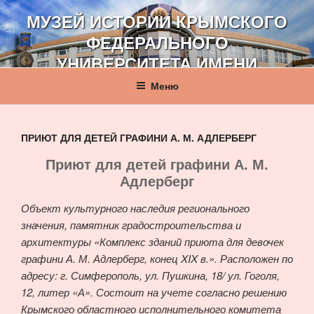
Перейти
МУЗЕЙ ИСТОРИИ КРЫМСКОГО
к
ФЕДЕРАЛЬНОГО
содержимому
УНИВЕРСИТЕТА ИМЕНИ
В. И. ВЕРНАДСКОГО
Меню
ПРИЮТ ДЛЯ ДЕТЕЙ ГРАФИНИ А. М. АДЛЕРБЕРГ
Приют для детей графини А. М.
Адлерберг
Объект культурного наследия регионального
значения, памятник градостроительства и
архитектуры «Комплекс зданий приюта для девочек
графини А. М. Адлерберг, конец XIX в.». Расположен по
адресу: г. Симферополь, ул. Пушкина, 18/ ул. Гоголя,
12, литер «А». Состоит на учете согласно решению
Крымского областного исполнительного комитета