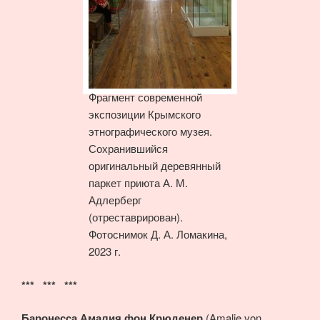
Фрагмент современной
экспозиции Крымского
этнографического музея.
Сохранившийся
оригинальный деревянный
паркет приюта А. М.
Адлерберг
(отреставрирован).
Фотоснимок Д. А. Ломакина,
2023 г.
*** *** ***
Баронесса Амалия фон Крюденер
(Amalie von