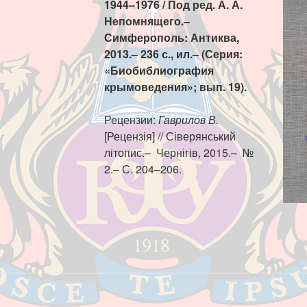
1944–1976 / Под ред. А. А.
Непомнящего.–
Симферополь: Антиква,
2013.– 236 с., ил.– (Серия:
«Биобиблиография
крымоведения»; вып. 19).
Рецензии:
Гаврилов В.
[Рецензія] // Сіверянський
літопис.– Чернігів, 2015.– №
2.– С. 204–206.