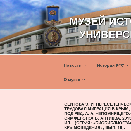
Перейти
к
МУЗЕЙ ИС
содержимому
УНИВЕРС
Новости
История КФУ
О музее
СЕИТОВА Э. И. ПЕРЕСЕЛЕНЧЕС
ТРУДОВАЯ МИГРАЦИЯ В КРЫМ, 1
ПОД РЕД. А. А. НЕПОМНЯЩЕГО.
СИМФЕРОПОЛЬ: АНТИКВА, 2013.–
ИЛ.– (СЕРИЯ: «БИОБИБЛИОГР
КРЫМОВЕДЕНИЯ»; ВЫП. 19).