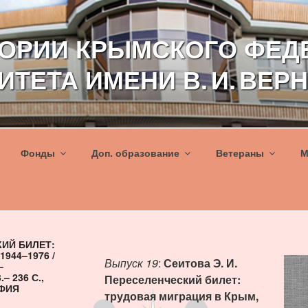
ТОРИИ КРЫМСКОГО ФЕД
ИТЕТА ИМЕНИ В. И. ВЕР
Фонды
Доп. образование
Ветераны
М
КИЙ БИЛЕТ:
944–1976 /
Выпуск 19
:
Сеитова Э. И.
–
 236 С.,
Переселенческий билет:
АФИЯ
трудовая миграция в Крым,