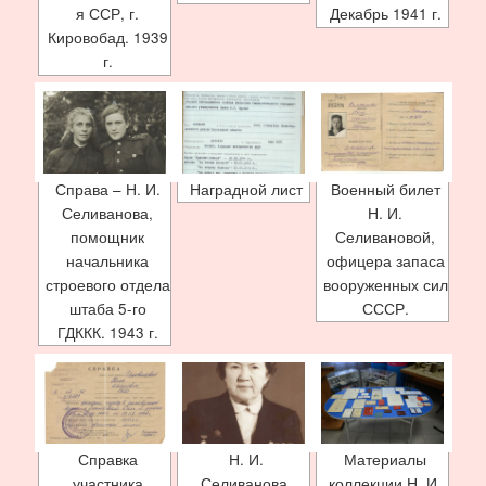
я ССР, г.
Декабрь 1941 г.
Кировобад. 1939
г.
Справа – Н. И.
Наградной лист
Военный билет
Селиванова,
Н. И.
помощник
Селивановой,
начальника
офицера запаса
строевого отдела
вооруженных сил
штаба 5-го
СССР.
ГДККК. 1943 г.
Справка
Н. И.
Материалы
участника
Селиванова.
коллекции Н. И.