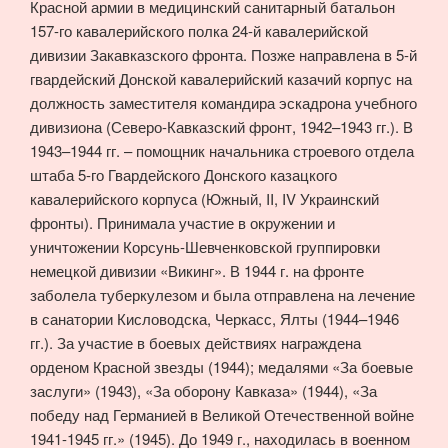
Красной армии в медицинский санитарный батальон
157-го кавалерийского полка 24-й кавалерийской
дивизии Закавказского фронта. Позже направлена в 5-й
гвардейский Донской кавалерийский казачий корпус на
должность заместителя командира эскадрона учебного
дивизиона (Северо-Кавказский фронт, 1942–1943 гг.). В
1943–1944 гг. – помощник начальника строевого отдела
штаба 5-го Гвардейского Донского казацкого
кавалерийского корпуса (Южный, II, IV Украинский
фронты). Принимала участие в окружении и
уничтожении Корсунь-Шевченковской группировки
немецкой дивизии «Викинг». В 1944 г. на фронте
заболела туберкулезом и была отправлена на лечение
в санатории Кисловодска, Черкасс, Ялты (1944–1946
гг.). За участие в боевых действиях награждена
орденом Красной звезды (1944); медалями «За боевые
заслуги» (1943), «За оборону Кавказа» (1944), «За
победу над Германией в Великой Отечественной войне
1941-1945 гг.» (1945). До 1949 г., находилась в военном