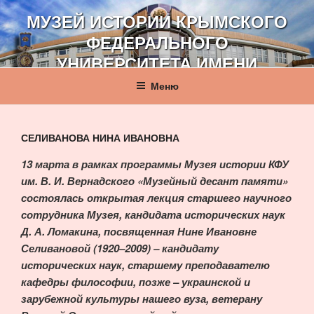
Перейти
МУЗЕЙ ИСТОРИИ КРЫМСКОГО
к
ФЕДЕРАЛЬНОГО
содержимому
УНИВЕРСИТЕТА ИМЕНИ
В. И. ВЕРНАДСКОГО
Меню
СЕЛИВАНОВА НИНА ИВАНОВНА
13 марта в рамках программы Музея истории КФУ
им. В. И. Вернадского «Музейный десант памяти»
состоялась открытая лекция старшего научного
сотрудника Музея, кандидата исторических наук
Д. А. Ломакина, посвященная Нине Ивановне
Селивановой (1920–2009) – кандидату
исторических наук, старшему преподавателю
кафедры философии, позже – украинской и
зарубежной культуры нашего вуза, ветерану