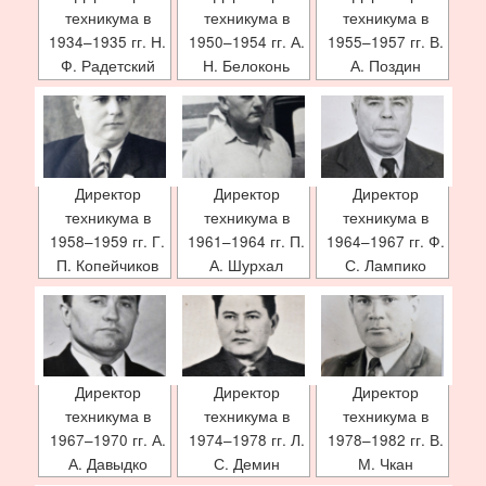
техникума в
техникума в
техникума в
1934–1935 гг. Н.
1950–1954 гг. А.
1955–1957 гг. В.
Ф. Радетский
Н. Белоконь
А. Поздин
Директор
Директор
Директор
техникума в
техникума в
техникума в
1958–1959 гг. Г.
1961–1964 гг. П.
1964–1967 гг. Ф.
П. Копейчиков
А. Шурхал
С. Лампико
Директор
Директор
Директор
техникума в
техникума в
техникума в
1967–1970 гг. А.
1974–1978 гг. Л.
1978–1982 гг. В.
А. Давыдко
С. Демин
М. Чкан