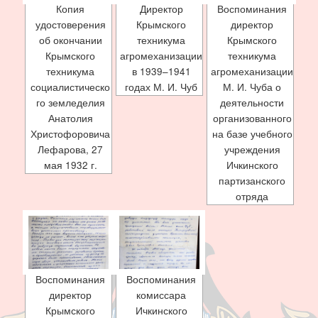
Копия
Директор
Воспоминания
удостоверения
Крымского
директор
об окончании
техникума
Крымского
Крымского
агромеханизации
техникума
техникума
в 1939–1941
агромеханизации
социалистическо
годах М. И. Чуб
М. И. Чуба о
го земледелия
деятельности
Анатолия
организованного
Христофоровича
на базе учебного
Лефарова, 27
учреждения
мая 1932 г.
Ичкинского
партизанского
отряда
Воспоминания
Воспоминания
директор
комиссара
Крымского
Ичкинского