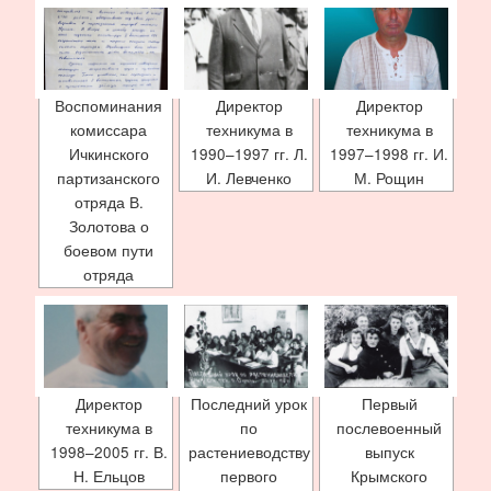
Воспоминания
Директор
Директор
комиссара
техникума в
техникума в
Ичкинского
1990–1997 гг. Л.
1997–1998 гг. И.
партизанского
И. Левченко
М. Рощин
отряда В.
Золотова о
боевом пути
отряда
Директор
Последний урок
Первый
техникума в
по
послевоенный
1998–2005 гг. В.
растениеводству
выпуск
Н. Ельцов
первого
Крымского