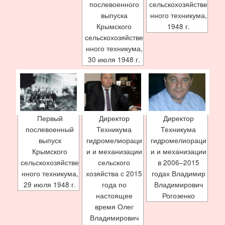
послевоенного
сельскохозяйстве
выпуска
нного техникума,
Крымского
1948 г.
сельскохозяйстве
нного техникума,
30 июля 1948 г.
Первый
Директор
Директор
послевоенный
Техникума
Техникума
выпуск
гидромелиораци
гидромелиораци
Крымского
и и механизации
и и механизации
сельскохозяйстве
сельского
в 2006–2015
нного техникума,
хозяйства с 2015
годах Владимир
29 июля 1948 г.
года по
Владимирович
настоящее
Рогозенко
время Олег
Владимирович