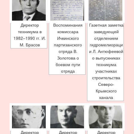
Директор
Воспоминания
Газетная заметка
техникума в
комиссара
заведующей
1982–1990 гг. И.
Ичкинского
отделением
М. Брасов
партизанского
гидромелиораци
отряда В.
и Л. Антюфеевой
Золотова о
о выпускниках
боевом пути
техникума
отряда
участниках
строительства
Северо-
Крымского
канала
Директор
Директор
Директор