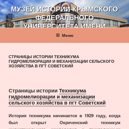
Перейти
МУЗЕЙ ИСТОРИИ КРЫМСКОГО
к
ФЕДЕРАЛЬНОГО
содержимому
УНИВЕРСИТЕТА ИМЕНИ
В. И. ВЕРНАДСКОГО
Меню
СТРАНИЦЫ ИСТОРИИ ТЕХНИКУМА
ГИДРОМЕЛИОРАЦИИ И МЕХАНИЗАЦИИ СЕЛЬСКОГО
ХОЗЯЙСТВА В ПГТ СОВЕТСКИЙ
Страницы истории
Техникума
гидромелиорации и механизации
сельского хозяйства в пгт Советский
История техникума начинается в 1929 году, когда
был открыт Окреченский техникум