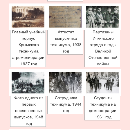
Главный учебный
Аттестат
Партизаны
корпус
выпускника
Ичкинского
Крымского
техникума, 1938
отряда в годы
техникума
год
Великой
агромелиорации,
Отечественной
1937 год
войны
Фото одного из
Сотрудники
Студенты
первых
техникума, 1944
техникума на
послевоенных
год
демонстрации,
выпусков, 1948
1961 год
год