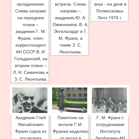
заседаниями.
встреча. Слева
внук - на даче в
Слева направо
направо –
Полмосковье.
на переднем
академик Ю. А.
Лето 1976 г.
плане –
Овчинников, В. А.
академик Г. М.
Энгельгардт и Г.
Франк, член-
М. Франк, а
корреспондент
также З. С.
АН СССР В. И.
Леонтьева.
Гольданский, на
втором плане –
Л. Н. Семенова и
З. С. Леонтьева.
Академик Глеб
Памятник на
Г. М. Франк с
Михайлович
могиле Г.М.
сотрудниками
Франк (одна из
Франка недалеко
Института
последних
от входа в
биофизики АН