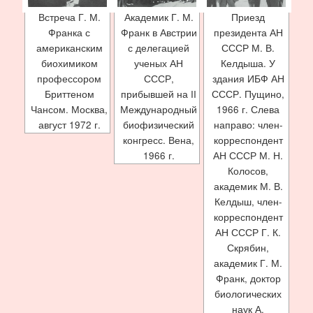
Встреча Г. М.
Академик Г. М.
Приезд
Франка с
Франк в Австрии
президента АН
американским
с делегацией
СССР М. В.
биохимиком
ученых АН
Келдыша. У
профессором
СССР,
здания ИБФ АН
Бриттеном
прибывшей на II
СССР. Пущино,
Чансом. Москва,
Международный
1966 г. Слева
август 1972 г.
биофизический
направо: член-
конгресс. Вена,
корреспондент
1966 г.
АН СССР М. Н.
Колосов,
академик М. В.
Келдыш, член-
корреспондент
АН СССР Г. К.
Скрябин,
академик Г. М.
Франк, доктор
биологических
наук А.