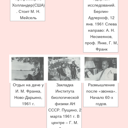
Холландер(США)
исследований.
. Стоит М. Н.
Берлин-
Мейсель
Адлерхоф, 12
янв. 1961 Слева
направо: А. Н.
Несмеянов,
проф. Янке, Г. М,
Франк
Отдых на даче у
Закладка
Размышление
И. М. Франка,
Института
после «звонка».
Ново-Дарьино,
биологической
Начало 60-х
1961 г.
физики АН
годов.
СССР. Пущино, 2
марта 1961 г. В
центре – Г. М.