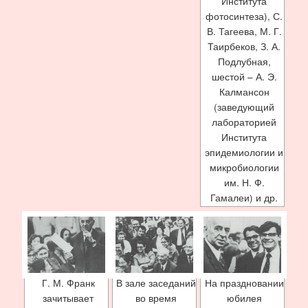
Института
фотосинтеза), С.
В. Тагеева, М. Г.
Таирбеков, З. А.
Подлубная,
шестой – А. Э.
Калмансон
(заведующий
лабораторией
Института
эпидемиологии и
микробиологии
им. Н. Ф.
Гамалеи) и др.
Г. М. Франк
В зале заседаний
На праздновании
зачитывает
во время
юбилея