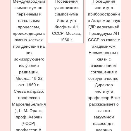
Международный
Посещения
Посещения
симпозиум по
участниками
института
первичным и
симпозиума
приборостроени
начальным
Института
я Академии наук
процессам,
биофизи АН
ГДР делегацией
происходящим в
СССР, Москва,
Президиума АН
живых клетках
1960 г.
СССР во главе с
при действии на
академиком
них
Несмеяновым в
ионизирующего
связи с
излучения
заключением
радиации.
соглашения о
Москва, 18-22
сотрудничестве.
окт. 1960 г.
Директор
Слева направо:
института
профессор
профессор Янке
Марсель(Бельгия
рассказывает о
), Г. М. Франк,
высоко-
проф. Херчик
вакуумном
(ЧССР),
насосе для
профессор А.
ядерных