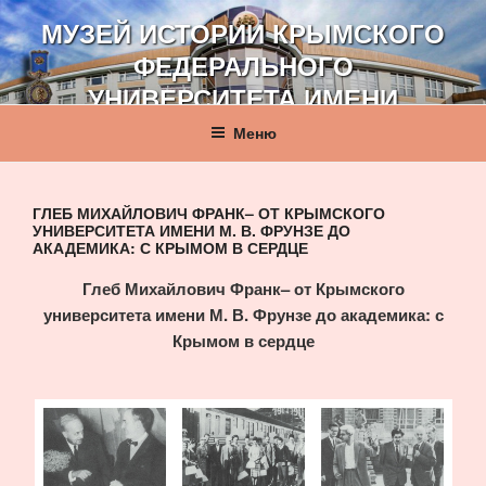
Перейти
МУЗЕЙ ИСТОРИИ КРЫМСКОГО
к
ФЕДЕРАЛЬНОГО
содержимому
УНИВЕРСИТЕТА ИМЕНИ
В. И. ВЕРНАДСКОГО
Меню
ГЛЕБ МИХАЙЛОВИЧ ФРАНК– ОТ КРЫМСКОГО
УНИВЕРСИТЕТА ИМЕНИ М. В. ФРУНЗЕ ДО
АКАДЕМИКА: С КРЫМОМ В СЕРДЦЕ
Глеб Михайлович Франк– от Крымского
университета имени М. В. Фрунзе до академика: с
Крымом в сердце