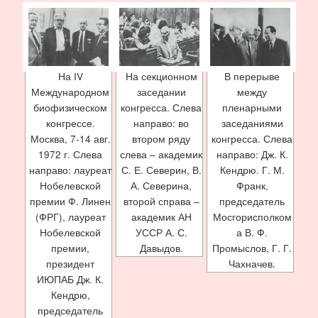
На IV
На секционном
В перерыве
Международном
заседании
между
биофизическом
конгресса. Слева
пленарными
конгрессе.
направо: во
заседаниями
Москва, 7-14 авг.
втором ряду
конгресса. Слева
1972 г. Слева
слева – академик
направо: Дж. К.
направо: лауреат
С. Е. Северин, В.
Кендрю. Г. М.
Нобелевской
А. Северина,
Франк,
премии Ф. Линен
второй справа –
председатель
(ФРГ), лауреат
академик АН
Мосгорисполком
Нобелевской
УССР А. С.
а В. Ф.
премии,
Давыдов.
Промыслов, Г. Г.
президент
Чахначев.
ИЮПАБ Дж. К.
Кендрю,
председатель