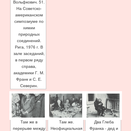
Вольфкович. 51.
На Советско-
американском
симпозиуме по
химии
природных
соединений.
Рига, 1976 г. В
зале заседаний,
в первом ряду
справа,
академики Г. М.
Франк и С. Е.
Северин.
Там же в
Там же.
Два Глеба
перерыве между
Неофициальная
Франка - дед и