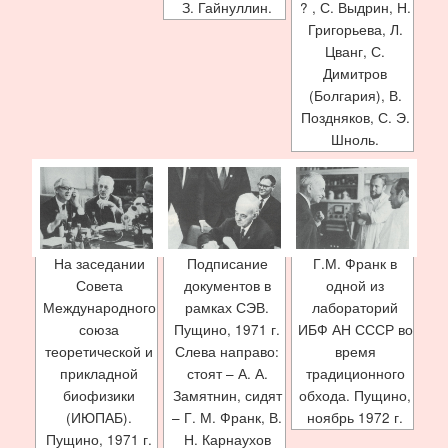
З. Гайнуллин.
? , С. Выдрин, Н.
Григорьева, Л.
Цванг, С.
Димитров
(Болгария), В.
Поздняков, С. Э.
Шноль.
На заседании
Подписание
Г.М. Франк в
Совета
документов в
одной из
Международного
рамках СЭВ.
лабораторий
союза
Пущино, 1971 г.
ИБФ АН СССР во
теоретической и
Слева направо:
время
прикладной
стоят – А. А.
традиционного
биофизики
Замятнин, сидят
обхода. Пущино,
(ИЮПАБ).
– Г. М. Франк, В.
ноябрь 1972 г.
Пущино, 1971 г.
Н. Карнаухов