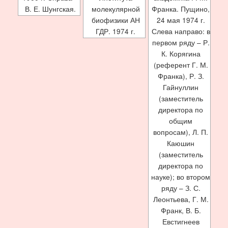
В. Е. Шунгская.
молекулярной
Франка. Пущино,
биофизики АН
24 мая 1974 г.
ГДР. 1974 г.
Слева направо: в
первом ряду – Р.
К. Корягина
(референт Г. М.
Франка), Р. З.
Гайнуллин
(заместитель
директора по
общим
вопросам), Л. П.
Каюшин
(заместитель
директора по
науке); во втором
ряду – З. С.
Леонтьева, Г. М.
Франк, В. Б.
Евстигнеев