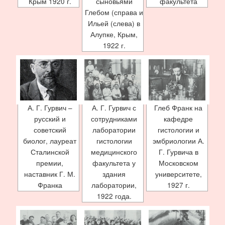
Крым 1920 г.
сыновьями
факультета
Глебом (справа и
Ильей (слева) в
Алупке, Крым,
1922 г.
А. Г. Гурвич –
А. Г. Гурвич с
Глеб Франк на
русский и
сотрудниками
кафедре
советский
лаборатории
гистологии и
биолог, лауреат
гистологии
эмбриологии А.
Сталинской
медицинского
Г. Гурвича в
премии,
факультета у
Московском
наставник Г. М.
здания
университете,
Франка
лаборатории,
1927 г.
1922 года.