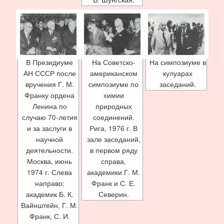
В Президиуме
На Советско-
На симпозиуме в
АН СССР после
американском
кулуарах
вручения Г. М.
симпозиуме по
заседаний.
Франку ордена
химии
Ленина по
природных
случаю 70-летия
соединений.
и за заслуги в
Рига, 1976 г. В
научной
зале заседаний,
деятельности.
в первом ряду
Москва, июнь
справа,
1974 г. Слева
академики Г. М.
направо:
Франк и С. Е.
академик Б. К.
Северин.
Вайнштейн, Г. М.
Франк, С. И.