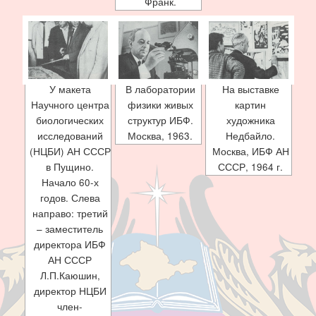
Франк.
У макета
В лаборатории
На выставке
Научного центра
физики живых
картин
биологических
структур ИБФ.
художника
исследований
Москва, 1963.
Недбайло.
(НЦБИ) АН СССР
Москва, ИБФ АН
в Пущино.
СССР, 1964 г.
Начало 60-х
годов. Слева
направо: третий
– заместитель
директора ИБФ
АН СССР
Л.П.Каюшин,
директор НЦБИ
член-