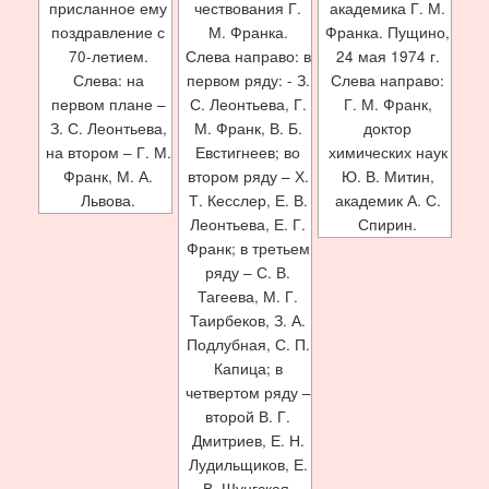
присланное ему
чествования Г.
академика Г. М.
поздравление с
М. Франка.
Франка. Пущино,
70-летием.
Слева направо: в
24 мая 1974 г.
Слева: на
первом ряду: - З.
Слева направо:
первом плане –
С. Леонтьева, Г.
Г. М. Франк,
З. С. Леонтьева,
М. Франк, В. Б.
доктор
на втором – Г. М.
Евстигнеев; во
химических наук
Франк, М. А.
втором ряду – Х.
Ю. В. Митин,
Львова.
Т. Кесслер, Е. В.
академик А. С.
Леонтьева, Е. Г.
Спирин.
Франк; в третьем
ряду – С. В.
Тагеева, М. Г.
Таирбеков, З. А.
Подлубная, С. П.
Капица; в
четвертом ряду –
второй В. Г.
Дмитриев, Е. Н.
Лудильщиков, Е.
В. Шунгская.