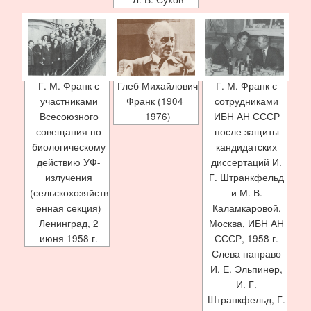
Г. М. Франк с
Глеб Михайлович
Г. М. Франк с
участниками
Франк (1904 ˗
сотрудниками
Всесоюзного
1976)
ИБН АН СССР
совещания по
после защиты
биологическому
кандидатских
действию УФ-
диссертаций И.
излучения
Г. Штранкфельд
(сельскохозяйств
и М. В.
енная секция)
Каламкаровой.
Ленинград, 2
Москва, ИБН АН
июня 1958 г.
СССР, 1958 г.
Слева направо
И. Е. Эльпинер,
И. Г.
Штранкфельд, Г.