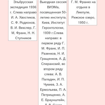
Эльбрусская
Выездная сессия
Г. М. Франко на
экспедиция 1936
ВИЭМа,
отдыхе в
г. Слева направо
посвященная 50-
Лиепуле,
И. А. Хвостиков,
летию института.
Рижское озеро,
С. Ф. Родионов,
Киев, Институт
1950 г.
В. И. Векслер, Г.
Геронтологии,
М, Франк, Н. Н.
1939 г.Слева
Ступников
направо: в
первом ряду Г.
М. Франк, И. П.
Разенков, Н. И.
Гращенков, А. Д.
Сперанский, во
втором ряду
слева: А. В.
Паладин, И. П.
Чукиев, З. А.
Ермольева, П. А.
Петрищенко, А.
Е. Браунштейн,
Л. В. Сухов