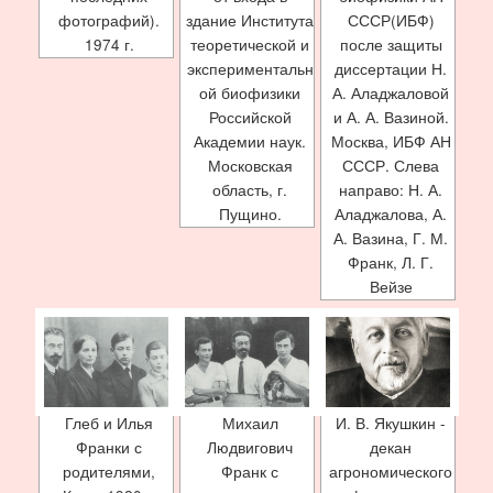
фотографий).
здание Института
СССР(ИБФ)
1974 г.
теоретической и
после защиты
экспериментальн
диссертации Н.
ой биофизики
А. Аладжаловой
Российской
и А. А. Вазиной.
Академии наук.
Москва, ИБФ АН
Московская
СССР. Слева
область, г.
направо: Н. А.
Пущино.
Аладжалова, А.
А. Вазина, Г. М.
Франк, Л. Г.
Вейзе
Глеб и Илья
Михаил
И. В. Якушкин -
Франки с
Людвигович
декан
родителями,
Франк с
агрономического