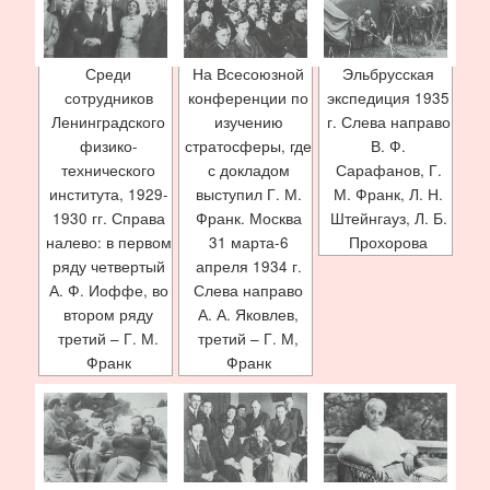
Среди
На Всесоюзной
Эльбрусская
сотрудников
конференции по
экспедиция 1935
Ленинградского
изучению
г. Слева направо
физико-
стратосферы, где
В. Ф.
технического
с докладом
Сарафанов, Г.
института, 1929-
выступил Г. М.
М. Франк, Л. Н.
1930 гг. Справа
Франк. Москва
Штейнгауз, Л. Б.
налево: в первом
31 марта-6
Прохорова
ряду четвертый
апреля 1934 г.
А. Ф. Иоффе, во
Слева направо
втором ряду
А. А. Яковлев,
третий – Г. М.
третий – Г. М,
Франк
Франк