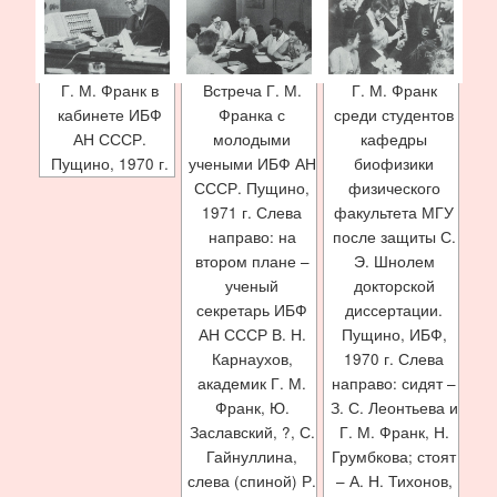
Г. М. Франк в
Встреча Г. М.
Г. М. Франк
кабинете ИБФ
Франка с
среди студентов
АН СССР.
молодыми
кафедры
Пущино, 1970 г.
учеными ИБФ АН
биофизики
СССР. Пущино,
физического
1971 г. Слева
факультета МГУ
направо: на
после защиты С.
втором плане –
Э. Шнолем
ученый
докторской
секретарь ИБФ
диссертации.
АН СССР В. Н.
Пущино, ИБФ,
Карнаухов,
1970 г. Слева
академик Г. М.
направо: сидят –
Франк, Ю.
З. С. Леонтьева и
Заславский, ?, С.
Г. М. Франк, Н.
Гайнуллина,
Грумбкова; стоят
слева (спиной) Р.
– А. Н. Тихонов,