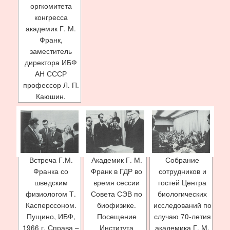
оргкомитета
конгресса
академик Г. М.
Франк,
заместитель
директора ИБФ
АН СССР
профессор Л. П.
Каюшин.
Встреча Г.М.
Академик Г. М.
Собрание
Франка со
Франк в ГДР во
сотрудников и
шведским
время сессии
гостей Центра
физиологом Т.
Совета СЭВ по
биологических
Касперссоном.
биофизике.
исследований по
Пущино, ИБФ,
Посещение
случаю 70-летия
1966 г. Справа –
Института
академика Г. М.