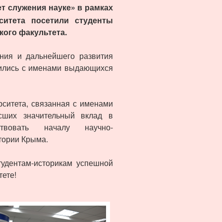
т служения науке» в рамках
ситета посетили студенты
кого факультета.
ания и дальнейшего развития
мились с именами выдающихся
рситета, связанная с именами
сших значительный вклад в
твовать началу научно-
тории Крыма.
тудентам-историкам успешной
тете!