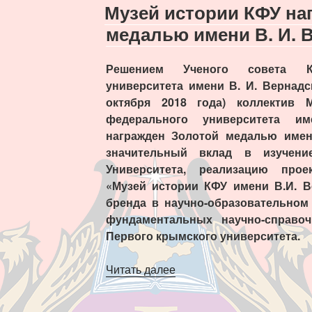
Музей истории КФУ на
медалью имени В. И. 
Решением Ученого совета К
университета имени В. И. Вернадс
октября 2018 года) коллектив 
федерального университета и
награжден Золотой медалью имен
значительный вклад в изучени
Университета, реализацию про
«Музей истории КФУ имени В.И. В
бренда в научно-образовательном 
фундаментальных научно-справо
Первого крымского университета.
«Музей
Читать далее
истории
КФУ