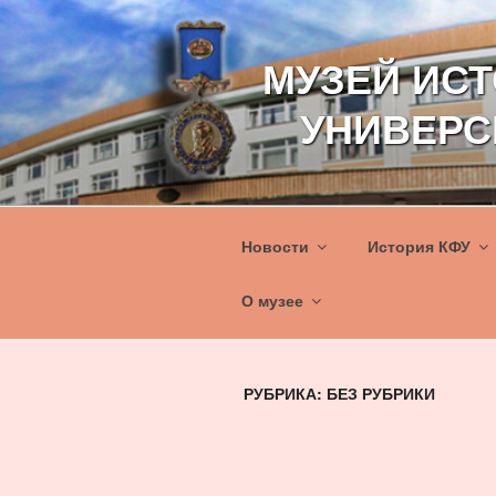
Перейти
к
МУЗЕЙ ИС
содержимому
УНИВЕРС
Новости
История КФУ
О музее
РУБРИКА:
БЕЗ РУБРИКИ