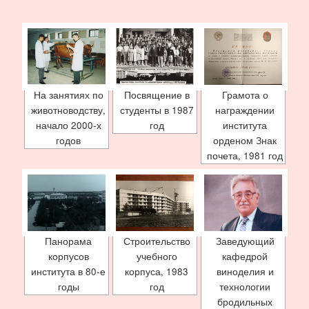
На занятиях по
Посвящение в
Грамота о
животноводству,
студенты в 1987
награждении
начало 2000-х
год
института
годов
орденом Знак
почета, 1981 год
Панорама
Строительство
Заведующий
корпусов
учебного
кафедрой
института в 80-е
корпуса, 1983
виноделия и
годы
год
технологии
бродильных