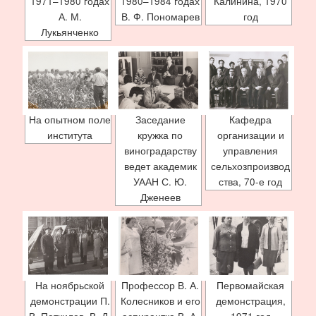
1971–1980 годах
1980–1984 годах
Калинина, 1970
А. М.
В. Ф. Пономарев
год
Лукьянченко
На опытном поле
Заседание
Кафедра
института
кружка по
организации и
виноградарству
управления
ведет академик
сельхозпроизвод
УААН С. Ю.
ства, 70-е год
Дженеев
На ноябрьской
Профессор В. А.
Первомайская
демонстрации П.
Колесников и его
демонстрация,