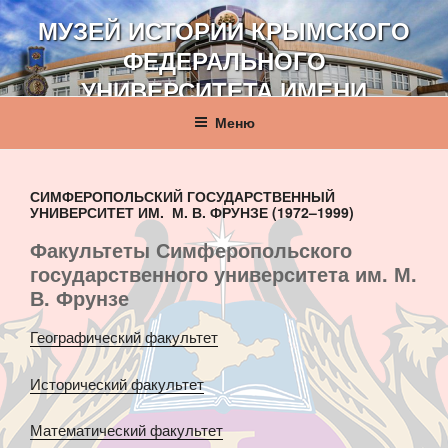
Перейти
МУЗЕЙ ИСТОРИИ КРЫМСКОГО
к
ФЕДЕРАЛЬНОГО
содержимому
УНИВЕРСИТЕТА ИМЕНИ
В. И. ВЕРНАДСКОГО
Меню
СИМФЕРОПОЛЬСКИЙ ГОСУДАРСТВЕННЫЙ
УНИВЕРСИТЕТ ИМ. М. В. ФРУНЗЕ (1972–1999)
Факультеты Симферопольского
государственного университета им. М.
В. Фрунзе
Географический факультет
Исторический факультет
Математический факультет