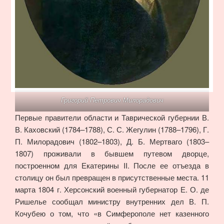
Григорий Петрович Милорадович
Первые правители области и Таврической губернии В.
В. Каховский (1784–1788), С. С. Жегулин (1788–1796), Г.
П. Милорадович (1802–1803), Д. Б. Мертваго (1803–
1807) проживали в бывшем путевом дворце,
построенном для Екатерины II. После ее отъезда в
столицу он был превращен в присутственные места. 11
марта 1804 г. Херсонский военный губернатор Е. О. де
Ришелье сообщал министру внутренних дел В. П.
Кочубею о том, что «в Симферополе нет казенного