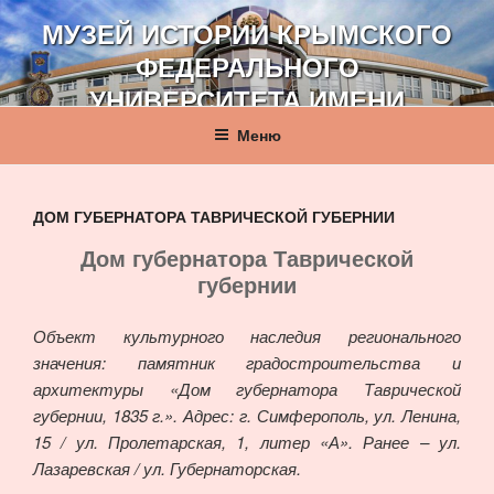
Перейти
МУЗЕЙ ИСТОРИИ КРЫМСКОГО
к
ФЕДЕРАЛЬНОГО
содержимому
УНИВЕРСИТЕТА ИМЕНИ
В. И. ВЕРНАДСКОГО
Меню
ДОМ ГУБЕРНАТОРА ТАВРИЧЕСКОЙ ГУБЕРНИИ
Дом губернатора Таврической
губернии
Объект культурного наследия регионального
значения: памятник градостроительства и
архитектуры «Дом губернатора Таврической
губернии, 1835 г.». Адрес: г. Симферополь, ул. Ленина,
15 / ул. Пролетарская, 1, литер «А». Ранее – ул.
Лазаревская / ул. Губернаторская.