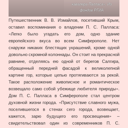
кавалера Палласа». Из
фондов РГИА
Путешественник В. В. Измайлов, посетивший Крым,
оставил воспоминания о владении П. С. Палласа:
«Легко было угадать его дом, одно здание
европейского вкуса во всем Симферополе. Нет
снаружи никаких блестящих украшений, кроме одной
довольно скромной колоннады. Он стоит на прекрасной
равнине, отделяясь ею одной от берегов Салгира,
обращенный передней фасадой к великолепной
картине гор, которые цепью протягиваются за рекой.
Такое расположение живописное и романтическое
возвещало само собой убежище любителя природы».
Дом П. С. Палласа в Симферополе стал центром
духовной жизни города. «Присутствие славного мужа,
поселившегося в стенах сего города, возвещает,
кажется, зарю будущего его просвещения» –
свидетельствовал один из современников П. С.