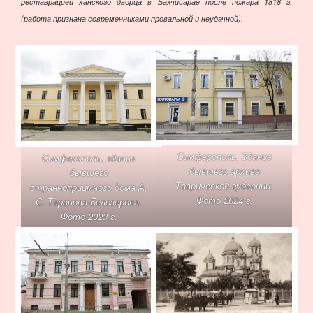
реставрацией ханского дворца в Бахчисарае после пожара 1818 г.
(работа признана современниками провальной и неудачной).
Симферополь. Здание
Симферополь, здание
бывшего архива
бывшего
Таврической губернии.
странноприимного дома А.
Фото 2024 г.
С. Таранова-Белозерова.
Фото 2023 г.