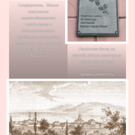
Симферополь. Здание
техникума
железнодорожного
транспорта и
промышленности.
Фундамент постройки
сохранился от путевого
Памятная доска на
дворца Екатерины
фасаде здания техникума
Великой
железнодорожного
транспорта и
промышленности