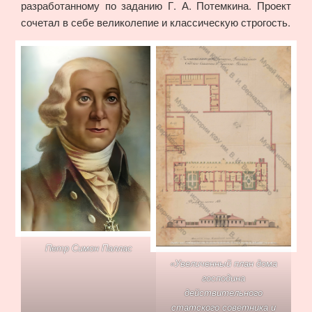
разработанному по заданию Г. А. Потемкина. Проект
сочетал в себе великолепие и классическую строгость.
Петр Симон Паллас
«Увеличенный план дома
господина
действительного
статского советника и