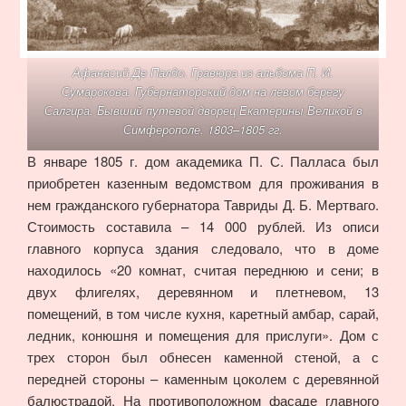
Афанасий Де Палдо. Гравюра из альбома П. И.
Сумарокова. Губернаторский дом на левом берегу
Салгира. Бывший путевой дворец Екатерины Великой в
Симферополе. 1803–1805 гг.
В январе 1805 г. дом академика П. С. Палласа был
приобретен казенным ведомством для проживания в
нем гражданского губернатора Тавриды Д. Б. Мертваго.
Стоимость составила – 14 000 рублей. Из описи
главного корпуса здания следовало, что в доме
находилось «20 комнат, считая переднюю и сени; в
двух флигелях, деревянном и плетневом, 13
помещений, в том числе кухня, каретный амбар, сарай,
ледник, конюшня и помещения для прислуги». Дом с
трех сторон был обнесен каменной стеной, а с
передней стороны – каменным цоколем с деревянной
балюстрадой. На противоположном фасаде главного