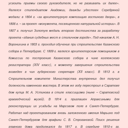
усвоить приемы своего руководителя, но не развивать их далее».
Являлся стипендиатом Академии, дважды удостоен Серебряной
медали: в 1804 г. «за архитектурную композицию гостиного двора», в
1806 г. – за проект «монумента, посвященного натуральной истории». В
1807 г. получил Золотую медаль второго достоинства за разработку
проекта «здания судебных мест в столичном городе». Под началом А. Н.
Воронихина в 1803 г. проходил обучение при строительстве Казанского
собора в Петербурге. С 1809 г. являлся архитекторским помощником в
Комиссии по построению Казанского собора в чине коллежского
регистратора (XIV класс), к моменту завершения строительства
возведен в чин губернского секретаря (XII класс). В 1813 г. в
Строительном комитете Министерства внутренних дел получил
должность каменного мастера. В этом же году перестроил в Саратове
дом купца М. А. Устинова в стиле классицизма (ныне – Саратовский
краеведческий музей). В 1814 г. приглашен Апраксиными для
реконструкции их усадьбы на Марсовом поле в Санкт-Петербурге.
Работал над проектированием вновь заложенного имения Марьино под
Санкт-Петербургом для графини С. В. Строгановой. Поиск решения
главного дома продолжался до 1817 г. В середине 1810-х гг.