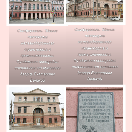
Симферополь. Здание
Симферополь. Здание
техникума
техникума
железнодорожного
железнодорожного
транспорта и
транспорта и
промышленности.
промышленности.
Фундамент постройки
Фундамент постройки
сохранился от путевого
сохранился от путевого
дворца Екатерины
дворца Екатерины
Великой
Великой