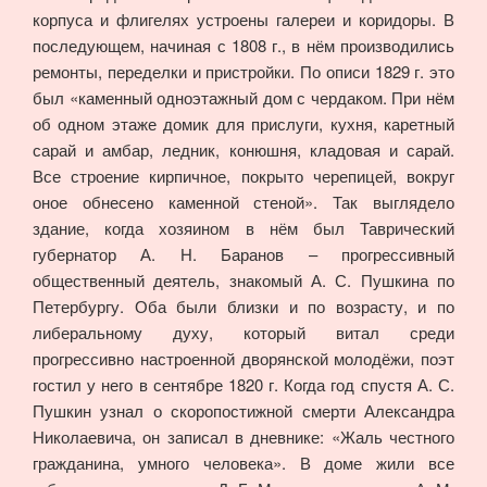
корпуса и флигелях устроены галереи и коридоры. В
последующем, начиная с 1808 г., в нём производились
ремонты, переделки и пристройки. По описи 1829 г. это
был «каменный одноэтажный дом с чердаком. При нём
об одном этаже домик для прислуги, кухня, каретный
сарай и амбар, ледник, конюшня, кладовая и сарай.
Все строение кирпичное, покрыто черепицей, вокруг
оное обнесено каменной стеной». Так выглядело
здание, когда хозяином в нём был Таврический
губернатор А. Н. Баранов – прогрессивный
общественный деятель, знакомый А. С. Пушкина по
Петербургу. Оба были близки и по возрасту, и по
либеральному духу, который витал среди
прогрессивно настроенной дворянской молодёжи, поэт
гостил у него в сентябре 1820 г. Когда год спустя А. С.
Пушкин узнал о скоропостижной смерти Александра
Николаевича, он записал в дневнике: «Жаль честного
гражданина, умного человека». В доме жили все