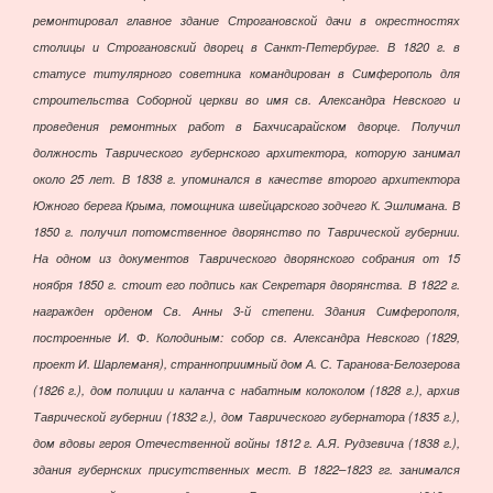
ремонтировал главное здание Строгановской дачи в окрестностях
столицы и Строгановский дворец в Санкт-Петербурге. В 1820 г. в
статусе титулярного советника командирован в Симферополь для
строительства Соборной церкви во имя св. Александра Невского и
проведения ремонтных работ в Бахчисарайском дворце. Получил
должность Таврического губернского архитектора, которую занимал
около 25 лет. В 1838 г. упоминался в качестве второго архитектора
Южного берега Крыма, помощника швейцарского зодчего К. Эшлимана. В
1850 г. получил потомственное дворянство по Таврической губернии.
На одном из документов Таврического дворянского собрания от 15
ноября 1850 г. стоит его подпись как Секретаря дворянства. В 1822 г.
награжден орденом Св. Анны 3-й степени. Здания Симферополя,
построенные И. Ф. Колодиным: собор св. Александра Невского (1829,
проект И. Шарлеманя), странноприимный дом А. С. Таранова-Белозерова
(1826 г.), дом полиции и каланча с набатным колоколом (1828 г.), архив
Таврической губернии (1832 г.), дом Таврического губернатора (1835 г.),
дом вдовы героя Отечественной войны 1812 г. А.Я. Рудзевича (1838 г.),
здания губернских присутственных мест. В 1822–1823 гг. занимался