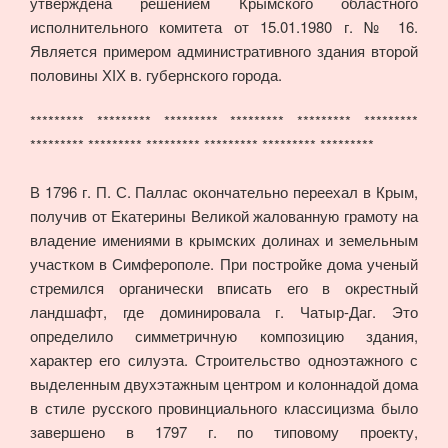
утверждена решением Крымского областного
исполнительного комитета от 15.01.1980 г. № 16.
Является примером административного здания второй
половины ХІХ в. губернского города.
********* ********* ********* ********* ********* *********
********* ********* ********* ********* ********* *********
В 1796 г. П. С. Паллас окончательно переехал в Крым,
получив от Екатерины Великой жалованную грамоту на
владение имениями в крымских долинах и земельным
участком в Симферополе. При постройке дома ученый
стремился органически вписать его в окрестный
ландшафт, где доминировала г. Чатыр-Даг. Это
определило симметричную композицию здания,
характер его силуэта. Строительство одноэтажного с
выделенным двухэтажным центром и колоннадой дома
в стиле русского провинциального классицизма было
завершено в 1797 г. по типовому проекту,