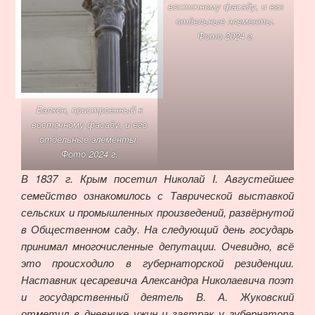
восточному фасаду, и его
отдельные элементы.
Фото 2024 г.
Балкон, пристроенный к
восточному фасаду, и его
отдельные элементы.
Фото 2024 г.
В 1837 г. Крым посетил Николай I. Августейшее
семейство ознакомилось с Таврической выставкой
сельских и промышленных произведений, развёрнутой
в Общественном саду. На следующий день государь
принимал многочисленные депутации. Очевидно, всё
это происходило в губернаторской резиденции.
Наставник цесаревича Александра Николаевича поэт
и государственный деятель В. А. Жуковский
отметил в дневнике ужин и завтрак у губернатора