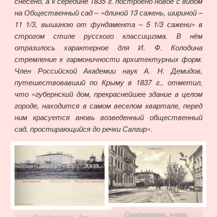
снесено, а к середине 1835 г. построено новое с видом
на Общественный сад – «длиной 13 сажень, шириной –
11 1/3, вышиною от фундамента – 5 1/3 сажени» в
строгом стиле русского классицизма. В нём
отразилось характерное для И. Ф. Колодина
стремление к гармоничности архитектурных форм.
Член Российской Академии наук А. Н. Демидов,
путешествовавший по Крыму в 1837 г., отметил,
что «губернский дом, прекраснейшее здание в целом
городе, находится в самом веселом квартале, перед
ним красуется вновь возведенный общественный
сад, простирающийся до речки Салгир».
Симферополь, улица