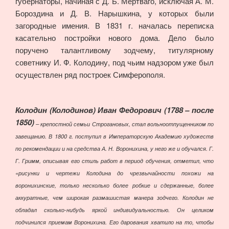
губернаторы, начиная с Д. Б. Мертваго, исключая А. М.
Бороздина и Д. В. Нарышкина, у которых были
загородные имения. В 1831 г. началась переписка
касательно постройки нового дома. Дело было
поручено талантливому зодчему, титулярному
советнику И. Ф. Колодину, под чьим надзором уже был
осуществлен ряд построек Симферополя.
Колодин (Колодинов) Иван Федорович (1788 – после
1850)
– крепостной семьи Строгановых, стал вольноотпущенником по
завещанию. В 1800 г. поступил в Императорскую Академию художеств
по рекомендации и на средства А. Н. Воронихина, у него же и обучался. Г.
Г. Гримм, описывая его стиль работ в период обучения, отметил, что
«рисунки и чертежи Колодина до чрезвычайности похожи на
воронихинские, только несколько более робкие и сдержанные, более
аккуратные, чем широкая размашистая манера зодчего. Колодин не
обладал сколько-нибудь яркой индивидуальностью. Он целиком
подчинился приемам Воронихина. Его дарования хватило на то, чтобы