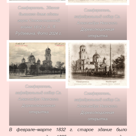
Симферополь. Здание
Симферополь,
бывшего дома вдовы
кафедральный собор Св.
героя Отечественной
Александра Невского.
войны 1812 г. А. Я.
Дореволюционная
Рудзевича. Фото 2024 г.
открытка
Симферополь,
кафедральный собор Св.
Симферополь,
Александра Невского.
кафедральный собор Св.
Дореволюционная
Александра Невского.
открытка
Дореволюционная
открытка
В феврале–марте 1832 г. старое здание было