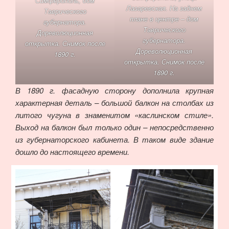
Симферополь, дом
Лазаревская. На заднем
Таврического
плане в центре – дом
губернатора.
Таврического
Дореволюционная
губернатора.
открытка. Снимок после
Дореволюционная
1890 г.
открытка. Снимок после
1890 г.
В 1890 г. фасадную сторону дополнила крупная
характерная деталь – большой балкон на столбах из
литого чугуна в знаменитом «каслинском стиле».
Выход на балкон был только один – непосредственно
из губернаторского кабинета. В таком виде здание
дошло до настоящего времени.