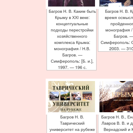
Багров Н. В. Каким быть
Багров Н. В. 
Крыму в ХХІ веке:
время осмысл
концептуальные
пройденног
подходы перестройки
монография /
хозяйственного
Багров. 
комплекса Крыма:
Симферополь: 
монография / Н.В.
2003. — 310
Багров. —
Симферополь: [Б. и.],
1997. — 196 с.
Багров Н. В.
Багров Н. В., Ена
Таврический
Лавров В. В. и д
университет на рубеже
Вернадский и 