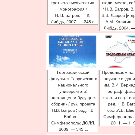
третьего тысячелетия:
люди, места, соб
монография /
/ Н.В. Багров, В.
Н. В. Багров. — К.:
В.В. Лавров [и др
Либідь, 2007. — 248 с.
А.М. Калягин. 
Либідь, 2004. —
Географический
Продолжаем на
факультет Таврического
: научное издани
национального
им. В.И. Вернад
университета:
Географ. фак.,
настоящее и будущее:
экон. и соц. гео
сборник / рук. проекта
ред. Н.В. Баг
Н.В. Багров ; ред.Т.В.
сост.А.Б. Шве
Бобра. —
Симферополь : [
Симферополь: ДОЛЯ,
2011. — 119
2009. — 343 с.