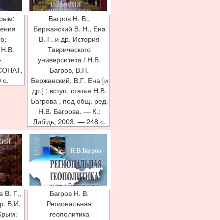
Крым:
Багров Н. В.,
ения
Бержанский В. Н., Ена
о:
В. Г. и др. История
 Н.В.
Таврического
—
университета / Н.В.
СОНАТ,
Багров, В.Н.
 с.
Бержанский, В.Г. Ена [и
др.] ; вступ. статья Н.В.
Багрова ; под общ. ред.
Н.В. Багрова. — К.:
Либідь, 2003. — 248 с.
 В. Г.,
Багров Н. В.
р. В.И.
Региональная
Крым:
геополитика