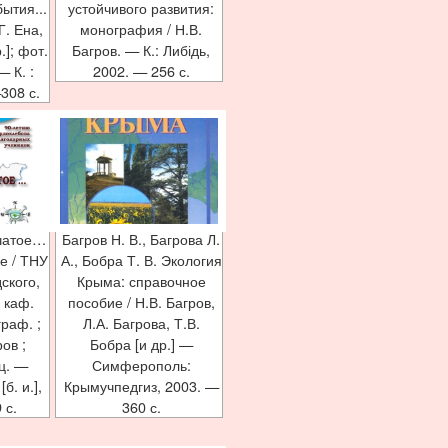
ытия...
устойчивого развития:
Г. Ена,
монография / Н.В.
.]; фот.
Багров. — К.: Либідь,
— К. :
2002. — 256 с.
308 с.
чатое…
Багров Н. В., Багрова Л.
е / ТНУ
А., Бобра Т. В. Экология
ского,
Крыма: справочное
 каф.
пособие / Н.В. Багров,
граф. ;
Л.А. Багрова, Т.В.
ров ;
Бобра [и др.] —
ц. —
Симферополь:
б. и.],
Крымучпедгиз, 2003. —
 с.
360 с.