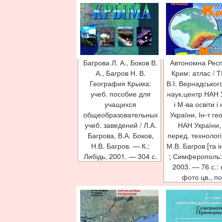
Багрова Л. А., Боков В.
Автономна Респ
А., Багров Н. В.
Крим: атлас / Т
География Крыма:
В.І. Вернадськог
учеб. пособие для
наук.центр НАН 
учащихся
і М-ва освіти і
общеобразовательных
України, Ін-т ге
учеб. заведений / Л.А.
НАН України, 
Багрова, В.А. Боков,
перед. технологі
Н.В. Багров. — К.:
М.В. Багров [та ін
Либідь, 2001. — 304 с.
; Симферополь: [
2003. — 76 с.: 
фото цв., по