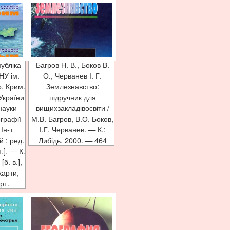
убліка
Багров Н. В., Боков В.
НУ ім.
О., Черванев І. Г.
о, Крим.
Землезнавство:
України
підручник для
 науки
вищихзакладівосвіти /
ографії
М.В. Багров, В.О. Боков,
Ін-т
І.Г. Черванев. — К.:
й ; ред.
Либідь, 2000. — 464
.]. — К.
б. в.],
карти,
рт.