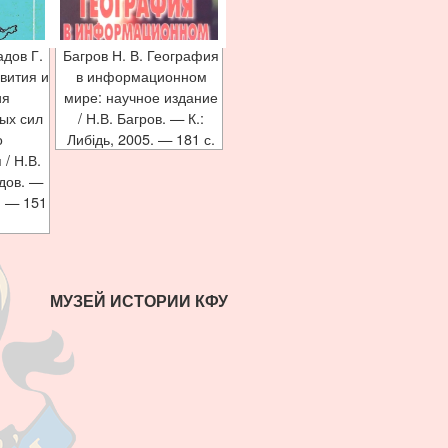
адов Г.
Багров Н. В. География
вития и
в информационном
ия
мире: научное издание
ых сил
/ Н.В. Багров. — К.:
о
Либідь, 2005. — 181 с.
/ Н.В.
адов. —
. — 151
МУЗЕЙ ИСТОРИИ КФУ