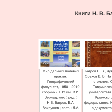
Книги Н. В. Б
Мир дальних полевых
Багров Н. В., Чу
практик.
Орехов В. В. На
Географический
столетия. 
факультет, 1950—2010:
Таврическо
сборник / ТНУ им. В.И.
университета
Вернадского ; ред. :
Крымског
Н.В. Багров, Б.А.
федерального. 
Вахрушев ; сост. : Л.А.
в документа