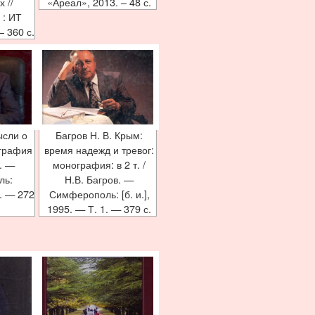
 //
«Ареал», 2013. – 48 с.
: ИТ
 360 с.
ысли о
Багров Н. В. Крым:
графия
время надежд и тревог:
в. —
монография: в 2 т. /
ль:
Н.В. Багров. —
. — 272
Симферополь: [б. и.],
1995. — Т. 1. — 379 с.