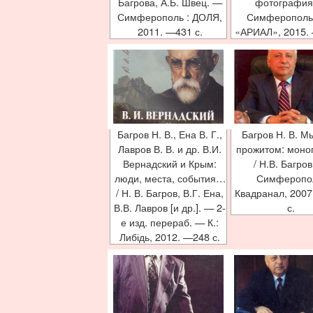
Багрова, А.Б. Швец. —
фотографиях
Симферополь : ДОЛЯ,
Симферополь 
2011. —431 с.
«АРИАЛ», 2015. –
Багров Н. В., Ена В. Г.,
Багров Н. В. М
Лавров В. В. и др. В.И.
прожитом: моно
Вернадский и Крым:
/ Н.В. Багро
люди, места, события…
Симферопо
/ Н. В. Багров, В.Г. Ена,
Квадранал, 2007
В.В. Лавров [и др.]. — 2-
с.
е изд. перераб. — К.:
Либідь, 2012. —248 с.