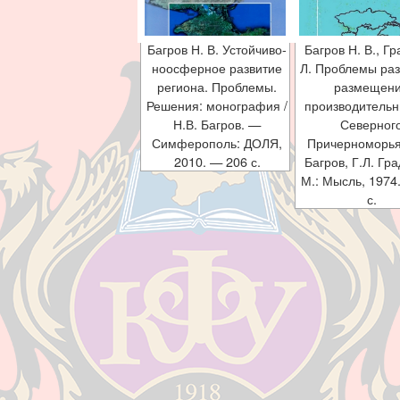
Багров Н. В. Устойчиво-
Багров Н. В., Гр
ноосферное развитие
Л. Проблемы раз
региона. Проблемы.
размещен
Решения: монография /
производительн
Н.В. Багров. —
Северног
Симферополь: ДОЛЯ,
Причерноморья 
2010. — 206 с.
Багров, Г.Л. Гр
М.: Мысль, 1974
с.