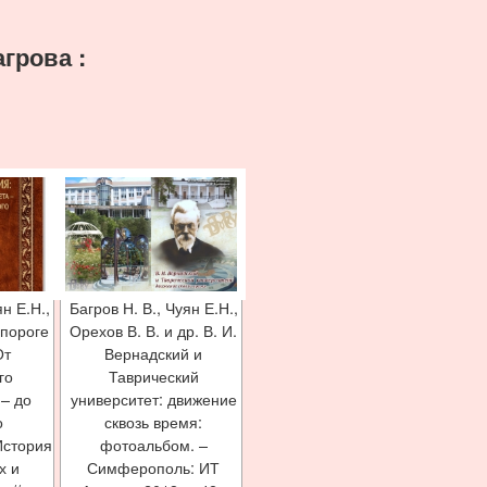
агрова :
ян Е.Н.,
Багров Н. В., Чуян Е.Н.,
 пороге
Орехов В. В. и др. В. И.
От
Вернадский и
го
Таврический
 – до
университет: движение
о
сквозь время:
История
фотоальбом. –
х и
Симферополь: ИТ