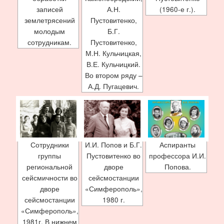
записей
А.Н.
(1960-е г.).
землетрясений
Пустовитенко,
молодым
Б.Г.
сотрудникам.
Пустовитенко,
М.Н. Кульчицкая,
В.Е. Кульчицкий.
Во втором ряду –
А.Д. Пугацевич.
Сотрудники
И.И. Попов и Б.Г.
Аспиранты
группы
Пустовитенко во
профессора И.И.
региональной
дворе
Попова.
сейсмичности во
сейсмостанции
дворе
«Симферополь»,
сейсмостанции
1980 г.
«Симферополь»,
1981г. В нижнем