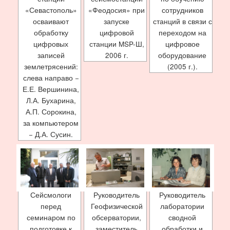
«Севастополь»
«Феодосия» при
сотрудников
осваивают
запуске
станций в связи с
обработку
цифровой
переходом на
цифровых
станции MSP-Ш,
цифровое
записей
2006 г.
оборудование
землетрясений:
(2005 г.).
слева направо −
Е.Е. Вершинина,
Л.А. Бухарина,
А.П. Сорокина,
за компьютером
− Д.А. Сусин.
Сейсмологи
Руководитель
Руководитель
перед
Геофизической
лаборатории
семинаром по
обсерватории,
сводной
подготовке к
заместитель
обработки и