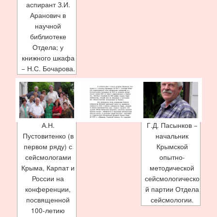
аспирант З.И.
Аранович в
научной
библиотеке
Отдела; у
книжного шкафа
− Н.С. Бочарова.
А.Н.
Г.Д. Пасынков −
Пустовитенко (в
начальник
первом ряду) с
Крымской
сейсмологами
опытно-
Крыма, Карпат и
методической
России на
сейсмологическо
конференции,
й партии Отдела
посвященной
сейсмологии.
100-летию