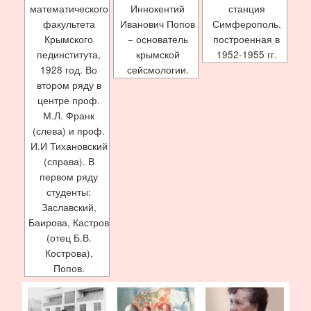
математического
Иннокентий
станция
факультета
Иванович Попов
Симферополь,
Крымского
− основатель
построенная в
пединститута,
крымской
1952-1955 гг.
1928 год. Во
сейсмологии.
втором ряду в
центре проф.
М.Л. Франк
(слева) и проф.
И.И Тихановский
(справа). В
первом ряду
студенты:
Заславский,
Баирова, Кастров
(отец Б.В.
Кострова),
Попов.