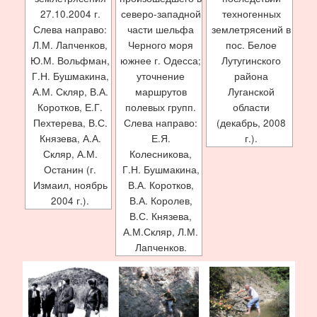
27.10.2004 г.
северо-западной
техногенных
Слева направо:
части шельфа
землетрясений в
Л.М. Лапченков,
Черного моря
пос. Белое
Ю.М. Вольфман,
южнее г. Одесса;
Лутугинского
Г.Н. Бушмакина,
уточнение
района
А.М. Скляр, В.А.
маршрутов
Луганской
Коротков, Е.Г.
полевых групп.
области
Пехтерева, В.С.
Слева направо:
(декабрь, 2008
Князева, А.А.
Е.Я.
г.).
Скляр, А.М.
Колесникова,
Останин (г.
Г.Н. Бушмакина,
Измаил, ноябрь
В.А. Коротков,
2004 г.).
В.А. Королев,
В.С. Князева,
А.М.Скляр, Л.М.
Лапченков.