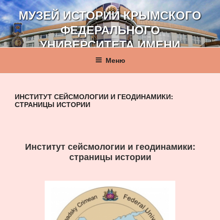
Перейти
МУЗЕЙ ИСТОРИИ КРЫМСКОГО
к
ФЕДЕРАЛЬНОГО
содержимому
УНИВЕРСИТЕТА ИМЕНИ
В. И. ВЕРНАДСКОГО
Меню
ИНСТИТУТ СЕЙСМОЛОГИИ И ГЕОДИНАМИКИ:
СТРАНИЦЫ ИСТОРИИ
Институт сейсмологии и геодинамики:
страницы истории