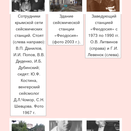
Сотрудники
Здание
Заведующий
крымской сети
сейсмической
станцией
сейсмических
станции
«Феодосия» с
станций. Стоят
«Феодосия»
1973 по 1990 гг.
(слева направо):
(фото 2003 г.).
О.В. Литвинов
В.П. Данилов,
(справа) и Г.И.
И.И. Попов, В.В.
Левенок (слева).
Диденко, И.Б.
Дубинский;
сидят: Ю.Ф.
Костина,
венгерский
сейсмолог
Д.Л.Чомор, С.Н.
Шевцова. Фото
1967 г.