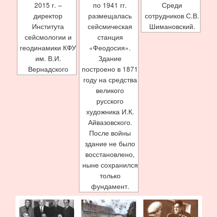
2015 г. –
по 1941 гг.
Среди
директор
размещалась
сотрудников С.В.
Института
сейсмическая
Шимановский.
сейсмологии и
станция
геодинамики КФУ
«Феодосия».
им. В.И.
Здание
Вернадского
построено в 1871
году на средства
великого
русского
художника И.К.
Айвазовского.
После войны
здание не было
восстановлено,
ныне сохранился
только
фундамент.