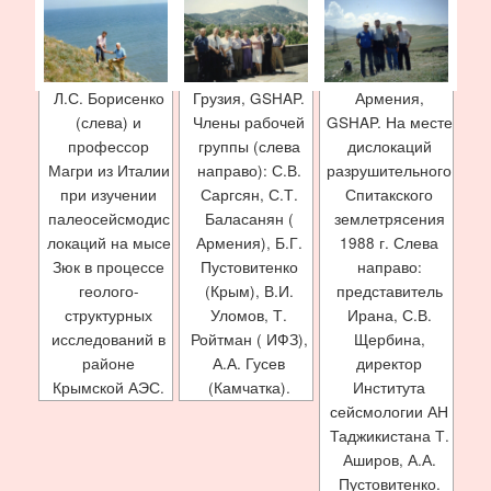
Л.С. Борисенко
Грузия, GSHAP.
Армения,
(слева) и
Члены рабочей
GSHAP. На месте
профессор
группы (слева
дислокаций
Магри из Италии
направо): С.В.
разрушительного
при изучении
Саргсян, С.Т.
Спитакского
палеосейсмодис
Баласанян (
землетрясения
локаций на мысе
Армения), Б.Г.
1988 г. Слева
Зюк в процессе
Пустовитенко
направо:
геолого-
(Крым), В.И.
представитель
структурных
Уломов, Т.
Ирана, С.В.
исследований в
Ройтман ( ИФЗ),
Щербина,
районе
А.А. Гусев
директор
Крымской АЭС.
(Камчатка).
Института
сейсмологии АН
Таджикистана Т.
Аширов, А.А.
Пустовитенко.