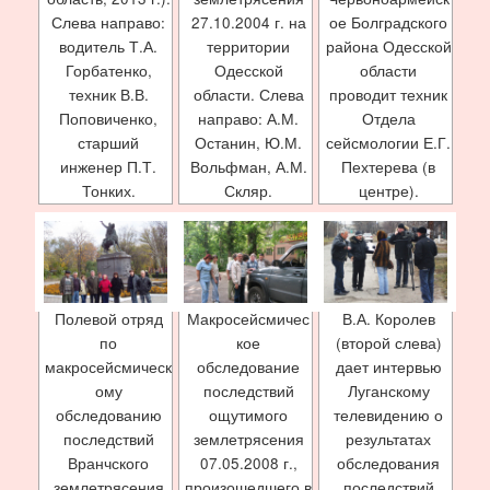
Слева направо:
27.10.2004 г. на
ое Болградского
водитель Т.А.
территории
района Одесской
Горбатенко,
Одесской
области
техник В.В.
области. Слева
проводит техник
Поповиченко,
направо: А.М.
Отдела
старший
Останин, Ю.М.
сейсмологии Е.Г.
инженер П.Т.
Вольфман, А.М.
Пехтерева (в
Тонких.
Скляр.
центре).
Полевой отряд
Макросейсмичес
В.А. Королев
по
кое
(второй слева)
макросейсмическ
обследование
дает интервью
ому
последствий
Луганскому
обследованию
ощутимого
телевидению о
последствий
землетрясения
результатах
Вранчского
07.05.2008 г.,
обследования
землетрясения
произошедшего в
последствий