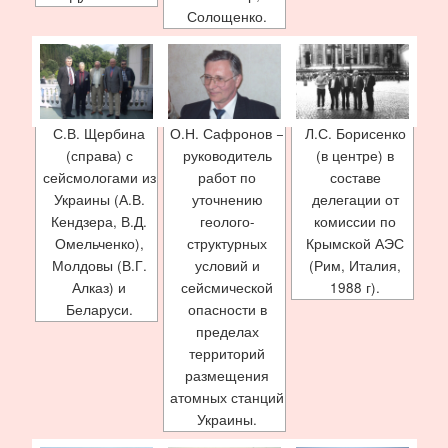
Солощенко.
С.В. Щербина
О.Н. Сафронов −
Л.С. Борисенко
(справа) с
руководитель
(в центре) в
сейсмологами из
работ по
составе
Украины (А.В.
уточнению
делегации от
Кендзера, В.Д.
геолого-
комиссии по
Омельченко),
структурных
Крымской АЭС
Молдовы (В.Г.
условий и
(Рим, Италия,
Алказ) и
сейсмической
1988 г).
Беларуси.
опасности в
пределах
территорий
размещения
атомных станций
Украины.