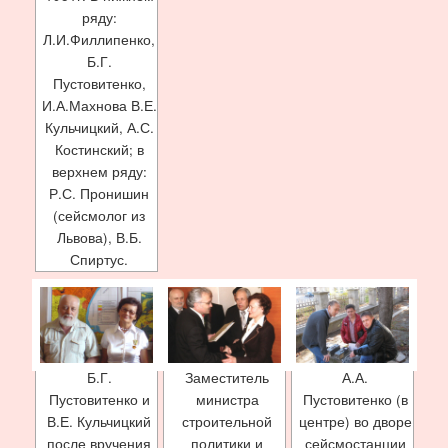
ряду:
Л.И.Филлипенко,
Б.Г.
Пустовитенко,
И.А.Махнова В.Е.
Кульчицкий, А.С.
Костинский; в
верхнем ряду:
Р.С. Пронишин
(сейсмолог из
Львова), В.Б.
Спиртус.
Б.Г.
Заместитель
А.А.
Пустовитенко и
министра
Пустовитенко (в
В.Е. Кульчицкий
строительной
центре) во дворе
после вручения
политики и
сейсмостанции