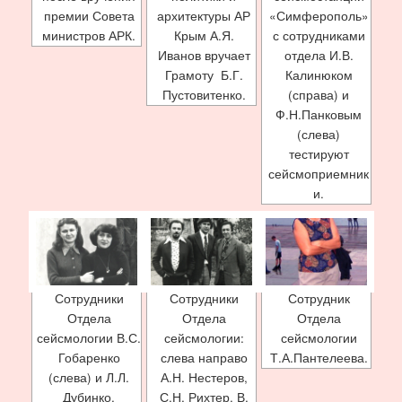
премии Совета
архитектуры АР
«Симферополь»
министров АРК.
Крым А.Я.
с сотрудниками
Иванов вручает
отдела И.В.
Грамоту Б.Г.
Калинюком
Пустовитенко.
(справа) и
Ф.Н.Панковым
(слева)
тестируют
сейсмоприемник
и.
Сотрудники
Сотрудники
Сотрудник
Отдела
Отдела
Отдела
сейсмологии В.С.
сейсмологии:
сейсмологии
Гобаренко
слева направо
Т.А.Пантелеева.
(слева) и Л.Л.
А.Н. Нестеров,
Дубинко.
С.Н. Рихтер, В.