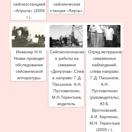
сейсмостанцией
сейсмическая
«Алушта» (2005
станция «Керчь».
г.).
Инженер Н.Н.
Сейсмологически
Отряд ветеранов
Новак проводит
е работы на
скважинных
обследование
скважине
наблюдений,
сейсмической
«Донузлав».Слев
слева направо:
аппаратуры.
а направо: Г.Д.
Г.Д. Пасынков,
Пасынков, А.Н.
А.Н.
Пустовитенко,
Пустовитенко
М.Н.Терентьев,
(руководитель),
водитель.
Ю.Б.
Вротновский,
А.И. Карпенко,
М.Н. Терентьев
(2005 г.).