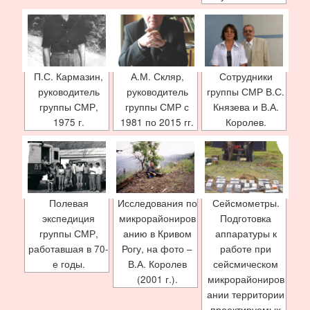
П.С. Кармазин,
А.М. Скляр,
Сотрудники
руководитель
руководитель
группы СМР В.С.
группы СМР,
группы СМР с
Князева и В.А.
1975 г.
1981 по 2015 гг.
Королев.
Полевая
Исследования по
Сейсмометры.
экспедиция
микрорайониров
Подготовка
группы СМР,
анию в Кривом
аппаратуры к
работавшая в 70-
Рогу, на фото –
работе при
е годы.
В.А. Королев
сейсмическом
(2001 г.).
микрорайониров
ании территории
проектируемых