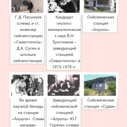
Г.Д. Пасынков
Кандидат
Сейсмическая
(слева) и ст.
геолого-
станция
инженер
минералогически
«Алушта».
сейсмостанции
х наук В.Н.
«Севастополь»
Тростников −
Д.А. Сусин в
заведующий
штольне
станцией
сейсмостанции.
«Севастополь» в
1973-1979 гг.
Во время
Заведующий
Сейсмическая
научной беседы
сейсмической
станция «Судак».
на станции
станцией
«Алушта». Слева
«Алушта» Ю.Г.
направо:
Горячун (слева)