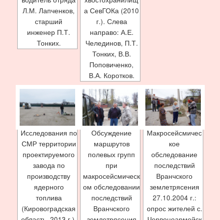
Л.М. Лапченков,
а СевГОКа (2010
старший
г.). Слева
инженер П.Т.
направо: А.Е.
Тонких.
Челединов, П.Т.
Тонких, В.В.
Поповиченко,
В.А. Коротков.
Исследования по
Обсуждение
Макросейсмичес
СМР территории
маршрутов
кое
проектируемого
полевых групп
обследование
завода по
при
последствий
производству
макросейсмическ
Вранчского
ядерного
ом обследовании
землетрясения
топлива
последствий
27.10.2004 г.:
(Кировоградская
Вранчского
опрос жителей с.
область, 2013 г.).
землетрясения
Червоноармейск