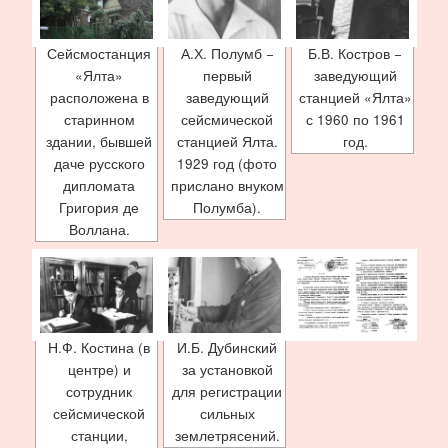
Сейсмостанция
А.Х. Полумб −
Б.В. Костров −
«Ялта»
первый
заведующий
расположена в
заведующий
станцией «Ялта»
старинном
сейсмической
с 1960 по 1961
здании, бывшей
станцией Ялта.
год.
даче русского
1929 год (фото
дипломата
прислано внуком
Григория де
Полумба).
Воллана.
Н.Ф. Костина (в
И.Б. Дубинский
центре) и
за установкой
сотрудник
для регистрации
сейсмической
сильных
станции,
землетрясений.