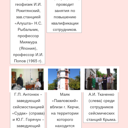
геофизик И.И.
проводит
Рокитянский,
занятия по
зав.станцией
повышению
«Алушта» Н.С.
квалификации
Рыбальчик,
сотрудников.
профессор
Миямура
(Япония),
профессор И.И.
Попов (1965 г).
Г.П. Антонюк −
Маяк
А.И. Ткаченко
заведующий
«Павловский»
(слева) среди
сейсмостанцией
вблизи г. Керчи,
сотрудников
«Судак» (справа)
на территории
сейсмических
и Ю.Г. Горячун −
которого
станций Крыма.
заведующий
находится