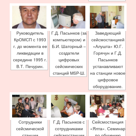
Руководитель
Г.Д. Пасынков (за
Заведующий
КрОМСП с 1993
компьютером) и
сейсмостанцией
г. до моме­нта ее
Б.И. Шаторный –
«Алушта» Ю.Г.
ликвидации в
создатели
Горячун и Г.Д.
середине 1995 г.
цифровых
Пасынков
В.Т. Печурин.
сейсмических
устанавливают
станций MSP-Ш.
на станции новое
цифровое
оборудование.
Сотрудники
Г.Д. Пасынков с
Сейсмостанция
сейсмической
сотрудниками
«Ялта». Семинар
станции
сейсмостанции
по обучению