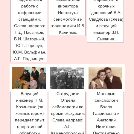
работе с
директора
срочных
цифровыми
Института
донесений В.А.
станциями.
сейсмологии и
Свидлова (слева)
Слева направо:
геодинамики И.В.
и ведущий
Г.Д. Пасынков,
Калинюк.
инженер З.Н.
Б.И. Шаторный,
Сыкчина.
Ю.Г. Горячун,
Ю.М. Вольфман,
А.Г. Подвинцев.
Ведущий
Сотрудники
Молодые
инженер Н.М.
Отдела
сейсмологи
Козиненко (за
сейсмологии во
Бэлла
компьютером)
время экскурсии.
Гавриловна и
передает опыт
Слева направо:
Анатолий
оперативной
А.Г.
Никитович
обработки
Каменобродский,
Пустовитенко