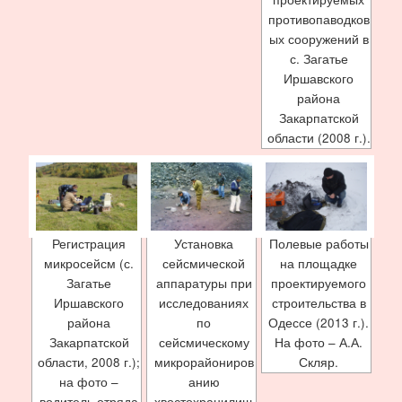
противопаводков
ых сооружений в
с. Загатье
Иршавского
района
Закарпатской
области (2008 г.).
Регистрация
Установка
Полевые работы
микросейсм (с.
сейсмической
на площадке
Загатье
аппаратуры при
проектируемого
Иршавского
исследованиях
строительства в
района
по
Одессе (2013 г.).
Закарпатской
сейсмическому
На фото – А.А.
области, 2008 г.);
микрорайониров
Скляр.
на фото –
анию
водитель отряда
хвостохранилищ