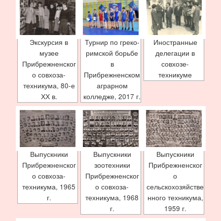
Экскурсия в
Турнир по греко-
Иностранные
музее
римской борьбе
делегации в
Прибрежненског
в
совхозе-
о совхоза-
Прибрежненском
техникуме
техникума, 80-е
аграрном
ХХ в.
колледже, 2017 г.
Выпускники
Выпускники
Выпускники
Прибрежненског
зоотехники
Прибрежненског
о совхоза-
Прибрежненског
о
техникума, 1965
о совхоза-
сельскохозяйстве
г.
техникума, 1968
нного техникума,
г.
1959 г.