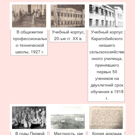
В общежитии
Учебный корпус,
Учебный корпус
профессиональн
20-ые гг. ХХ в.
Каратобийского
о-технической
низшего
школы, 1927 г.
сельскохозяйстве
нного училища,
принявшего
первых 50
учеников на
двухлетний срок
обучения в 1918
г.
В годы Первой
Местность, где
Копия доклада