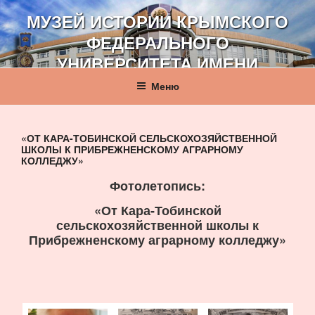
Перейти
МУЗЕЙ ИСТОРИИ КРЫМСКОГО
к
ФЕДЕРАЛЬНОГО
содержимому
УНИВЕРСИТЕТА ИМЕНИ
В. И. ВЕРНАДСКОГО
Меню
«ОТ КАРА-ТОБИНСКОЙ СЕЛЬСКОХОЗЯЙСТВЕННОЙ
ШКОЛЫ К ПРИБРЕЖНЕНСКОМУ АГРАРНОМУ
КОЛЛЕДЖУ»
Фотолетопись:
«От Кара-Тобинской
сельскохозяйственной школы к
Прибрежненскому аграрному колледжу»