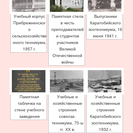
Учебный корпус
Памятная стела
Выпускники
Прибрежненског
в честь
Каратобийского
о
преподавателей
зоотехникума, 16
сельскохозяйстве
и студентов
июня 1941 г.
нного техникума,
участников
1957 г.
Великой
Отечественной
войны
Памятная
Учебные и
Учебные и
табличка на
хозяйственные
хозяйственные
стене учебного
строения
строения
заведения
совхоза-
Каратобийского
техникума, 70-ы
зоотехникума,
гг. ХХ в.
1932 г.