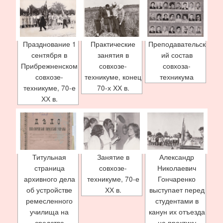
Празднование 1
Практические
Преподавательск
сентября в
занятия в
ий состав
Прибрежненском
совхозе-
совхоза-
совхозе-
техникуме, конец
техникума
техникуме, 70-е
70-х ХХ в.
ХХ в.
Титульная
Занятие в
Александр
страница
совхозе-
Николаевич
архивного дела
техникуме, 70-е
Гончаренко
об устройстве
ХХ в.
выступает перед
ремесленного
студентами в
училища на
канун их отъезда
средства
на практику