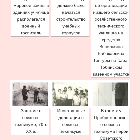
мировой войны в
должно было
об организации
зданиях училища
начаться
низшего сельско-
располагался
строительство
хозяйственного
военный
учебных
технического
госпиталь
корпусов
училища на
средства
Вениамина
Бабакаевича
Тонгуры на Кара-
Тобийском
казенном участке
Занятие в
Иностранные
В гостях у
совхозе-
делегации в
Пребрежненског
техникуме, 70-е
совхозе-
о совхоза-
ХХ в.
техникуме
техникума Герои
Советского