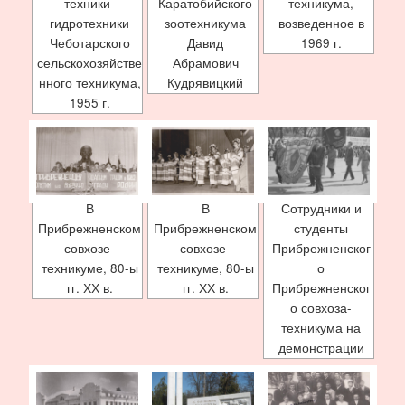
техники-
Каратобийского
техникума,
гидротехники
зоотехникума
возведенное в
Чеботарского
Давид
1969 г.
сельскохозяйстве
Абрамович
нного техникума,
Кудрявицкий
1955 г.
В
В
Сотрудники и
Прибрежненском
Прибрежненском
студенты
совхозе-
совхозе-
Прибрежненског
техникуме, 80-ы
техникуме, 80-ы
о
гг. ХХ в.
гг. ХХ в.
Прибрежненског
о совхоза-
техникума на
демонстрации