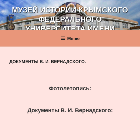
Перейти
МУЗЕЙ ИСТОРИИ КРЫМСКОГО
к
ФЕДЕРАЛЬНОГО
содержимому
УНИВЕРСИТЕТА ИМЕНИ
В. И. ВЕРНАДСКОГО
Меню
ДОКУМЕНТЫ В. И. ВЕРНАДСКОГО.
Фотолетопись:
Документы В. И. Вернадского: