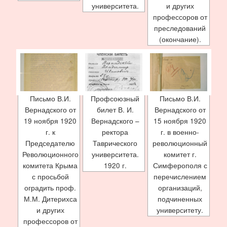
университета.
и других
профессоров от
преследований
(окончание).
Письмо В.И.
Профсоюзный
Письмо В.И.
Вернадского от
билет В. И.
Вернадского от
19 ноября 1920
Вернадского –
15 ноября 1920
г. к
ректора
г. в военно-
Председателю
Таврического
революционный
Революционного
университета.
комитет г.
комитета Крыма
1920 г.
Симферополя с
с просьбой
перечислением
оградить проф.
организаций,
М.М. Дитерихса
подчиненных
и других
университету.
профессоров от