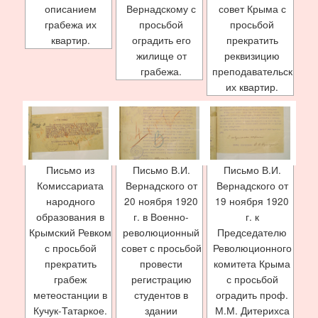
описанием
Вернадскому с
совет Крыма с
грабежа их
просьбой
просьбой
квартир.
оградить его
прекратить
жилище от
реквизицию
грабежа.
преподавательск
их квартир.
Письмо из
Письмо В.И.
Письмо В.И.
Комиссариата
Вернадского от
Вернадского от
народного
20 ноября 1920
19 ноября 1920
образования в
г. в Военно-
г. к
Крымский Ревком
революционный
Председателю
с просьбой
совет с просьбой
Революционного
прекратить
провести
комитета Крыма
грабеж
регистрацию
с просьбой
метеостанции в
студентов в
оградить проф.
Кучук-Татаркое.
здании
М.М. Дитерихса