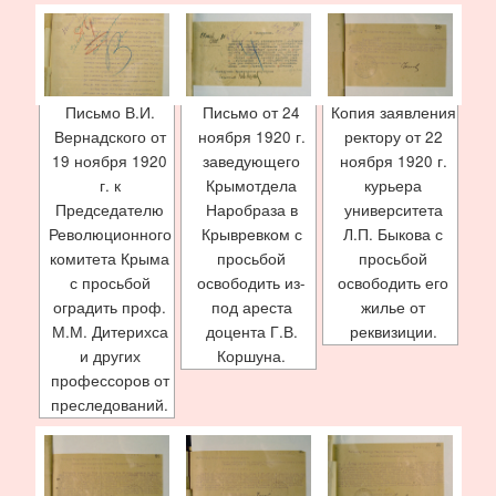
Письмо В.И.
Письмо от 24
Копия заявления
Вернадского от
ноября 1920 г.
ректору от 22
19 ноября 1920
заведующего
ноября 1920 г.
г. к
Крымотдела
курьера
Председателю
Наробраза в
университета
Революционного
Крывревком с
Л.П. Быкова с
комитета Крыма
просьбой
просьбой
с просьбой
освободить из-
освободить его
оградить проф.
под ареста
жилье от
М.М. Дитерихса
доцента Г.В.
реквизиции.
и других
Коршуна.
профессоров от
преследований.