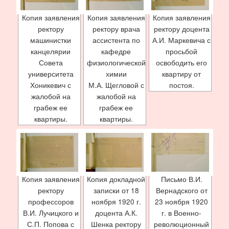
Копия заявления
Копия заявления
Копия заявления
ректору
ректору врача
ректору доцента
машинистки
ассистента по
А.И. Маркевича с
канцелярии
кафедре
просьбой
Совета
физиологической
освободить его
университета
химии
квартиру от
Хоникевич с
М.А. Щегловой с
постоя.
жалобой на
жалобой на
грабеж ее
грабеж ее
квартиры.
квартиры.
Копия заявления
Копия докладной
Письмо В.И.
ректору
записки от 18
Вернадского от
профессоров
ноября 1920 г.
23 ноября 1920
В.И. Лучицкого и
доцента А.К.
г. в Военно-
С.П. Попова с
Шенка ректору
революционный