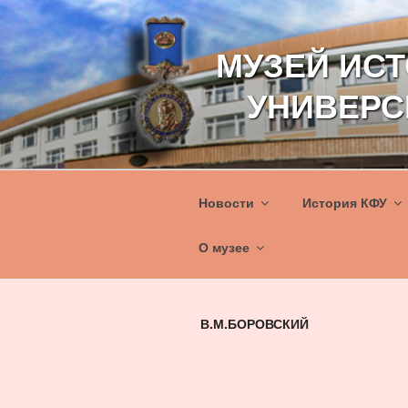
Перейти
к
МУЗЕЙ ИС
содержимому
УНИВЕРС
Новости
История КФУ
О музее
В.М.БОРОВСКИЙ