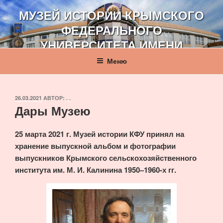
Перейти
МУЗЕЙ ИСТОРИИ КРЫМСКОГО
к
ФЕДЕРАЛЬНОГО
содержимому
УНИВЕРСИТЕТА ИМЕНИ
В. И. ВЕРНАДСКОГО
Меню
ОПУБЛИКОВАНО
26.03.2021
АВТОР:
. .
Дары Музею
25 марта 2021 г. Музей истории КФУ принял на
хранение выпускной альбом и фотографии
выпускников Крымского сельскохозяйственного
института им. М. И. Калинина 1950–1960-х гг.