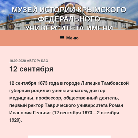
Перейти
МУЗЕЙ ИСТОРИИ КРЫМСКОГО
к
ФЕДЕРАЛЬНОГО
содержимому
УНИВЕРСИТЕТА ИМЕНИ
В. И. ВЕРНАДСКОГО
Меню
ОПУБЛИКОВАНО
10.09.2020
АВТОР:
SAO
12 сентября
12 сентября 1873 года в городе Липецке Тамбовской
губернии родился ученый-анатом, доктор
медицины, профессор, общественный деятель,
первый ректор Таврического университета Роман
Иванович Гельвиг (12 сентября 1873 – 2 октября
1920).