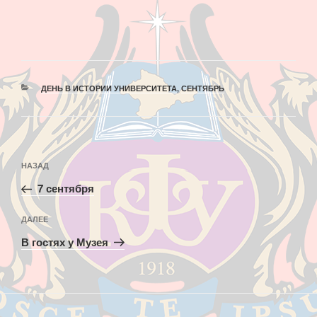
РУБРИКИ
ДЕНЬ В ИСТОРИИ УНИВЕРСИТЕТА
,
СЕНТЯБРЬ
Навигация
Предыдущая
НАЗАД
по
запись:
записям
7 сентября
Следующая
ДАЛЕЕ
запись
В гостях у Музея