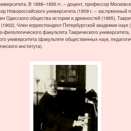
иверситета. В 1888–1895 гг. – доцент, профессор Московск
сор Новороссийского университета (1909 г. – заслуженный 
ен Одесского общества истории и древностей (1985), Таври
(1902). Член корреспондент Петербургской академии наук (1
-филологического факультета Таврического университета, с
го университета (факультете общественных наук, педагогич
еского института).