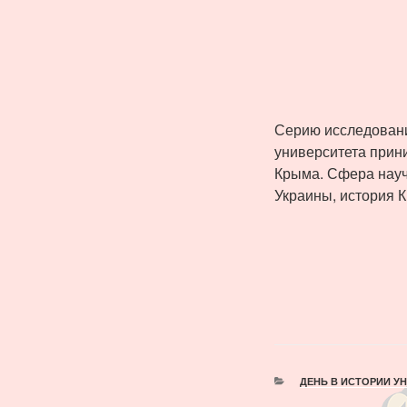
Серию исследовани
университета прин
Крыма. Сфера науч
Украины, история 
РУБРИКИ
ДЕНЬ В ИСТОРИИ У