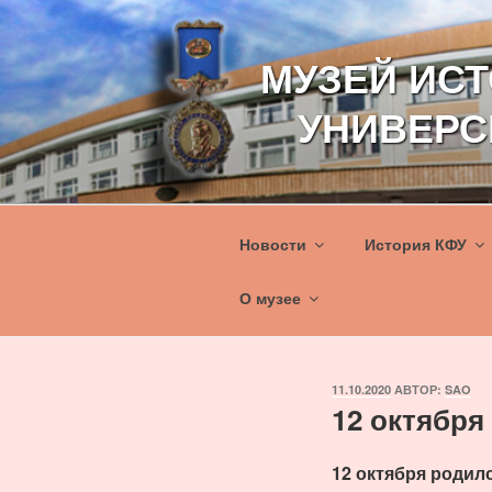
Перейти
к
МУЗЕЙ ИС
содержимому
УНИВЕРС
Новости
История КФУ
О музее
ОПУБЛИКОВАНО
11.10.2020
АВТОР:
SAO
12 октября
12 октября родил