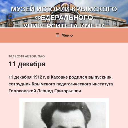
Перейти
МУЗЕЙ ИСТОРИИ КРЫМСКОГО
к
ФЕДЕРАЛЬНОГО
содержимому
УНИВЕРСИТЕТА ИМЕНИ
В. И. ВЕРНАДСКОГО
Меню
ОПУБЛИКОВАНО
10.12.2019
АВТОР:
SAO
11 декабря
11 декабря 1912 г. в Каховке родился выпускник,
сотрудник Крымского педагогического института
Голосовский Леонид Григорьевич.