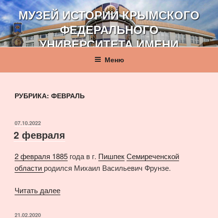
Перейти
МУЗЕЙ ИСТОРИИ КРЫМСКОГО
к
ФЕДЕРАЛЬНОГО
содержимому
УНИВЕРСИТЕТА ИМЕНИ
В. И. ВЕРНАДСКОГО
Меню
РУБРИКА:
ФЕВРАЛЬ
ОПУБЛИКОВАНО
07.10.2022
2 февраля
2 февраля
1885
года в г.
Пишпек
Семиреченской
области
родился Михаил Васильевич Фрунзе.
«2
Читать далее
февраля»
ОПУБЛИКОВАНО
21.02.2020