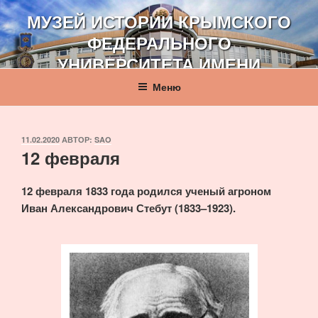
Перейти
МУЗЕЙ ИСТОРИИ КРЫМСКОГО
к
ФЕДЕРАЛЬНОГО
содержимому
УНИВЕРСИТЕТА ИМЕНИ
В. И. ВЕРНАДСКОГО
Меню
ОПУБЛИКОВАНО
11.02.2020
АВТОР:
SAO
12 февраля
12 февраля 1833 года родился ученый агроном
Иван Александрович Стебут (1833–1923).