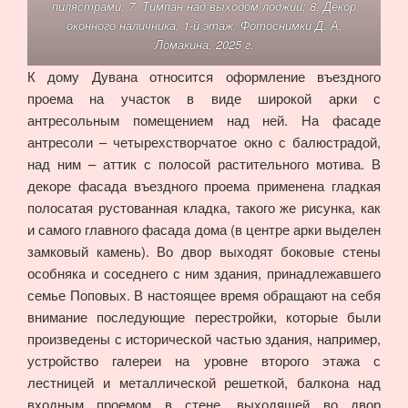
пилястрами; 7. Тимпан над выходом лоджии; 8. Декор
оконного наличника, 1-й этаж. Фотоснимки Д. А.
Ломакина, 2025 г.
К дому Дувана относится оформление въездного
проема на участок в виде широкой арки с
антресольным помещением над ней. На фасаде
антресоли – четырехстворчатое окно с балюстрадой,
над ним – аттик с полосой растительного мотива. В
декоре фасада въездного проема применена гладкая
полосатая рустованная кладка, такого же рисунка, как
и самого главного фасада дома (в центре арки выделен
замковый камень). Во двор выходят боковые стены
особняка и соседнего с ним здания, принадлежавшего
семье Поповых. В настоящее время обращают на себя
внимание последующие перестройки, которые были
произведены с исторической частью здания, например,
устройство галереи на уровне второго этажа с
лестницей и металлической решеткой, балкона над
входным проемом в стене, выходящей во двор