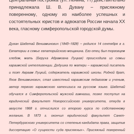
принадлежала Ш. В. Дувану – присяжному
поверенному, одному из наиболее успешных и
состоятельных юристов и адвокатов России начала ХХ
века, гласному симферопольской городской думы.
Дуван Шабетай Вениаминович (1845–1928) – родился 14 сентября в г.
Евпатории в семье евпаторийского мещанина. Его отец был торговцем
хлебом, мать (Беруха Абрамовна Луцкая) происходила из семьи
караимской интеллигенции. Дедушка по матери – караимский писатель
и поэт Авраам Луцкий, содержатель караимской школы. Родной брат,
Яков Вениаминович, стал известный караимским педагогом и ученым,
автор первого караимского катехизиса на русском языке. Шабетай
обучался в Симферопольской мужской гимназии, позже поступил на
юридический факультет Новороссийского университета, откуда в
августе 1868 г. отчислился со второго курса по собственному
желанию. В 1873 г. окончил юридический факультет Санкт-
Петербургского университета со степенью кандидата права, защитив
диссертацию «О сущности суда присяжных». Присяжный поверенный