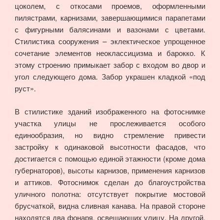
цоколем, с откосами проемов, оформленными
пилястрами, карнизами, завершающимися парапетами
с фигурными балясинами и вазонами с цветами.
Стилистика сооружения – эклектическое упрощенное
сочетание элементов неоклассицизма и барокко. К
этому строению примыкает забор с входом во двор и
угол следующего дома. Забор украшен кладкой «под
руст».
В стилистике зданий изображенного на фотоснимке
участка улицы не прослеживается особого
единообразия, но видно стремление привести
застройку к одинаковой высотности фасадов, что
достигается с помощью единой этажности (кроме дома
губернаторов), высоты карнизов, применения карнизов
и аттиков. Фотоснимок сделан до благоустройства
уличного полотна: отсутствует покрытие мостовой
брусчаткой, видна сливная канава. На правой стороне
находятся два фонаря, освещающих улицу. На другой,