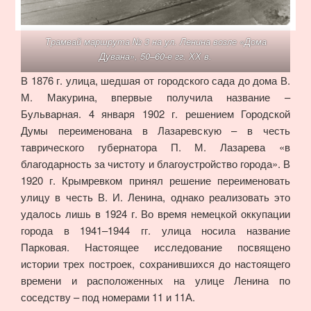
Трамвай маршрута № 3 на ул. Ленина возле «Дома
Дувана», 50–60-е гг. ХХ в.
В 1876 г. улица, шедшая от городского сада до дома В.
М. Макурина, впервые получила название –
Бульварная. 4 января 1902 г. решением Городской
Думы переименована в Лазаревскую – в честь
таврического губернатора П. М. Лазарева «в
благодарность за чистоту и благоустройство города». В
1920 г. Крымревком принял решение переименовать
улицу в честь В. И. Ленина, однако реализовать это
удалось лишь в 1924 г. Во время немецкой оккупации
города в 1941–1944 гг. улица носила название
Парковая. Настоящее исследование посвящено
истории трех построек, сохранившихся до настоящего
времени и расположенных на улице Ленина по
соседству – под номерами 11 и 11А.