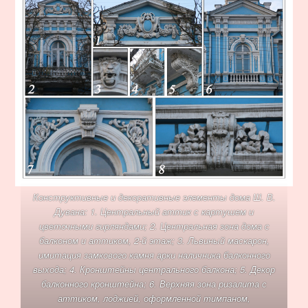
Конструктивные и декоративные элементы дома Ш. В.
Дувана: 1. Центральный аттик с картушем и
цветочными гирляндами; 2. Центральная зона дома с
балконом и аттиком, 2-й этаж; 3. Львиный маскарон,
имитация замкового камня арки наличника балконного
выхода; 4. Кронштейны центрального балкона; 5. Декор
балконного кронштейна; 6. Верхняя зона ризалита с
аттиком, лоджией, оформленной тимпаном,