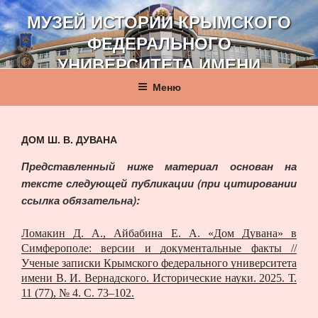
Перейти
МУЗЕЙ ИСТОРИИ КРЫМСКОГО
к
ФЕДЕРАЛЬНОГО
содержимому
УНИВЕРСИТЕТА ИМЕНИ
В. И. ВЕРНАДСКОГО
Меню
ДОМ Ш. В. ДУВАНА
Представленный ниже материал основан на
тексте следующей публикации (при цитировании
ссылка обязательна):
Ломакин Д. А., Айбабина Е. А. «Дом Дувана» в
Симферополе: версии и документальные факты //
Ученые записки Крымского федерального университета
имени В. И. Вернадского. Исторические науки. 2025. Т.
11 (77), № 4. С. 73–102.