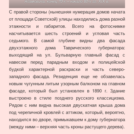
Адамовича, конец 70-х – начало 80-х гг. XIX в.
С правой стороны (нынешняя нумерация домов начата
от площади Советской) улицы находились дома разной
этажности и габаритов. Всего на фотоснимке
насчитывается шесть строений и угловая часть
седьмого. В самой глубине видны два фасада
двухэтажного дома Таврического губернатора:
выходящий на ул. Бульварную главный фасад с
навесом перед парадным входом и полицейской
будкой характерной раскраски и часть северо-
западного фасада. Резиденция еще не обзавелась
новым чугунным литым узорным балконом на главном
фасаде, который был установлен в 1890 г. Здание
выстроено в стиле позднего русского классицизма.
Рядом с ним видна высокая двускатная крыша дома
под черепичной кровлей с аттиком, который, вероятно,
находился во дворе, примыкавшем к дому губернатора
(между ними – верхняя часть кроны растущего дерева).