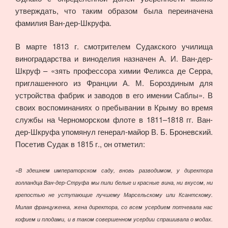
утверждать, что таким образом была переиначена
фамилия Ван-дер-Шкруфа.
В марте 1813 г. смотрителем Судакского училища
виноградарства и виноделия назначен А. И. Ван-дер-
Шкруф – «зять профессора химии Феликса де Серра,
приглашенного из Франции А. М. Бороздиным для
устройства фабрик и заводов в его имении Саблы». В
своих воспоминаниях о пребывании в Крыму во время
службы на Черноморском флоте в 1811–1818 гг. Ван-
дер-Шкруфа упомянул генерал-майор В. Б. Броневский.
Посетив Судак в 1815 г., он отметил:
«В здешнем императорском саду, вновь разводимом, у директора
голландца Ван-дер-Струфа мы пили белые и красные вина, ни вкусом, ни
крепостью не уступающие лучшему Марсельскому или Ксантскому.
Милая француженка, жена директора, со всем усердием потчевала нас
кофием и плодами, и в таком совершенном усердии спрашивала о модах.