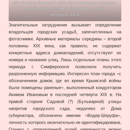
где во время Крымской войны были помещены раненые».
Выполнен кондуктором А. Ивановым, последняя
четверть XIX в.
Значительные затруднения вызывает определение
владельцев городских усадьб, запечатленных на
фотоснимке. Архивные материалы середины – второй
половины XIX века, как правило, не содержат
конкретные адреса домовладений, отсутствуют их
номера и названия улиц. Лишь отдельные планы этого
периода г. Симферополя позволили получить
разрозненную информацию. Интересен план города «с
обозначением домов, где во время Крымской войны
были помещены раненые», выполненный кондуктором
Акимом Ивановым в последней четверти XIX в. На
правой стороне Садовой (?) (Бульварной) улицы
напротив городского сада, недалеко от Дома
губернатора, обозначено имение «Водер-Шкруфа»,
личность которого окончательно не идентифицирована.
Однако с определенной долей уверенности можно