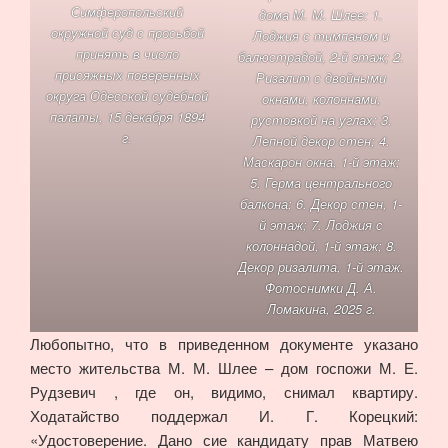
Симферопольский
дома М. М. Шлее: 1.
окружной суд с просьбой
Лоджия с тимпаном и
принять в число
балюстрадой, 2-й этаж; 2.
присяжных поверенных
Ризалит с двойными
округа Одесской судебной
окнами, колоннами,
палаты, 15 декабря 1894
рустовкой на углах; 3.
г.
Лепной декор стен; 4.
Маскарон окна, 1-й этаж;
5. Герма центрального
балкона; 6. Декор стен, 1-
й этаж; 7. Лоджия с
колоннадой, 1-й этаж; 8.
Декор ризалита, 1-й этаж.
Фотоснимки Д. А.
Ломакина, 2025 г.
Любопытно, что в приведенном документе указано
место жительства М. М. Шлее – дом госпожи М. Е.
Рудзевич , где он, видимо, снимал квартиру.
Ходатайство поддержал И. Г. Корецкий:
«Удостоверение. Дано сие кандидату прав Матвею