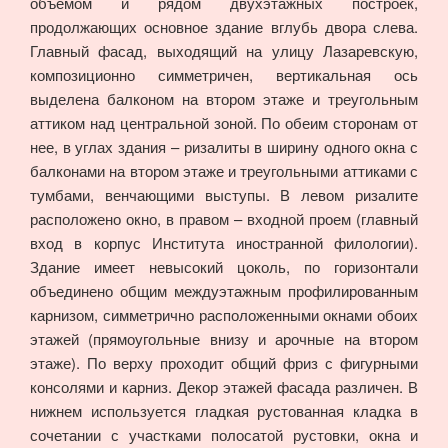
объемом и рядом двухэтажных построек,
продолжающих основное здание вглубь двора слева.
Главный фасад, выходящий на улицу Лазаревскую,
композиционно симметричен, вертикальная ось
выделена балконом на втором этаже и треугольным
аттиком над центральной зоной. По обеим сторонам от
нее, в углах здания – ризалиты в ширину одного окна с
балконами на втором этаже и треугольными аттиками с
тумбами, венчающими выступы. В левом ризалите
расположено окно, в правом – входной проем (главный
вход в корпус Института иностранной филологии).
Здание имеет невысокий цоколь, по горизонтали
объединено общим междуэтажным профилированным
карнизом, симметрично расположенными окнами обоих
этажей (прямоугольные внизу и арочные на втором
этаже). По верху проходит общий фриз с фигурными
консолями и карниз. Декор этажей фасада различен. В
нижнем используется гладкая рустованная кладка в
сочетании с участками полосатой рустовки, окна и