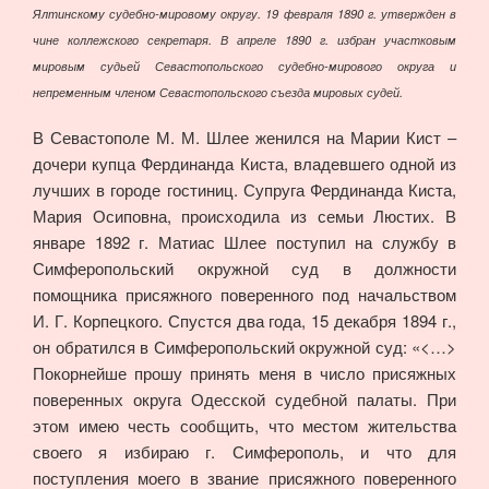
Ялтинскому судебно-мировому округу. 19 февраля 1890 г. утвержден в
чине коллежского секретаря. В апреле 1890 г. избран участковым
мировым судьей Севастопольского судебно-мирового округа и
непременным членом Севастопольского съезда мировых судей.
В Севастополе М. М. Шлее женился на Марии Кист –
дочери купца Фердинанда Киста, владевшего одной из
лучших в городе гостиниц. Супруга Фердинанда Киста,
Мария Осиповна, происходила из семьи Люстих. В
январе 1892 г. Матиас Шлее поступил на службу в
Симферопольский окружной суд в должности
помощника присяжного поверенного под начальством
И. Г. Корпецкого. Спустся два года, 15 декабря 1894 г.,
он обратился в Симферопольский окружной суд: «<…>
Покорнейше прошу принять меня в число присяжных
поверенных округа Одесской судебной палаты. При
этом имею честь сообщить, что местом жительства
своего я избираю г. Симферополь, и что для
поступления моего в звание присяжного поверенного