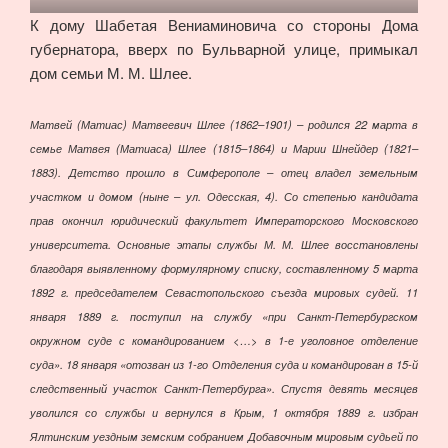
К дому Шабетая Вениаминовича со стороны Дома
губернатора, вверх по Бульварной улице, примыкал
дом семьи М. М. Шлее.
Матвей (Матиас) Матвеевич Шлее (1862–1901) – родился 22 марта в
семье Матвея (Матиаса) Шлее (1815–1864) и Марии Шнейдер (1821–
1883). Детство прошло в Симферополе – отец владел земельным
участком и домом (ныне – ул. Одесская, 4). Со степенью кандидата
прав окончил юридический факультет Императорского Московского
университета. Основные этапы службы М. М. Шлее восстановлены
благодаря выявленному формулярному списку, составленному 5 марта
1892 г. председателем Севастопольского съезда мировых судей. 11
января 1889 г. поступил на службу «при Санкт-Петербургском
окружном суде с командированием <…> в 1-е уголовное отделение
суда». 18 января «отозван из 1-го Отделения суда и командирован в 15-й
следственный участок Санкт-Петербурга». Спустя девять месяцев
уволился со службы и вернулся в Крым, 1 октября 1889 г. избран
Ялтинским уездным земским собранием Добавочным мировым судьей по