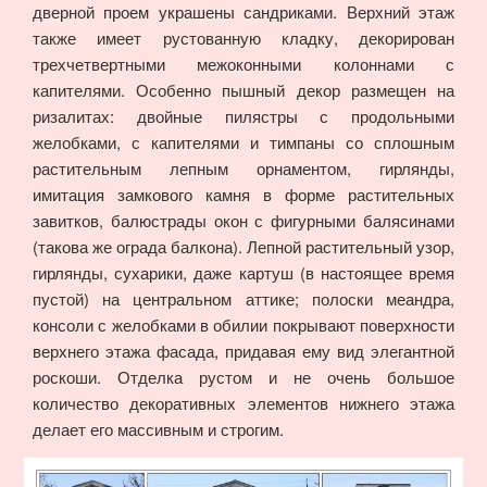
дверной проем украшены сандриками. Верхний этаж
также имеет рустованную кладку, декорирован
трехчетвертными межоконными колоннами с
капителями. Особенно пышный декор размещен на
ризалитах: двойные пилястры с продольными
желобками, с капителями и тимпаны со сплошным
растительным лепным орнаментом, гирлянды,
имитация замкового камня в форме растительных
завитков, балюстрады окон с фигурными балясинами
(такова же ограда балкона). Лепной растительный узор,
гирлянды, сухарики, даже картуш (в настоящее время
пустой) на центральном аттике; полоски меандра,
консоли с желобками в обилии покрывают поверхности
верхнего этажа фасада, придавая ему вид элегантной
роскоши. Отделка рустом и не очень большое
количество декоративных элементов нижнего этажа
делает его массивным и строгим.