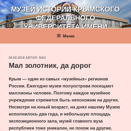
Перейти
МУЗЕЙ ИСТОРИИ КРЫМСКОГО
к
ФЕДЕРАЛЬНОГО
содержимому
УНИВЕРСИТЕТА ИМЕНИ
В. И. ВЕРНАДСКОГО
Меню
ОПУБЛИКОВАНО
05.02.2018
АВТОР:
SAO
Мал золотник, да дорог
Крым — один из самых «музейных» регионов
России. Ежегодно музеи полуострова посещают
миллионы человек. Поэтому каждое музейное
учреждение стремится быть непохожим на других.
Несмотря на юный возраст, на днях нашему Музею
исполнилось два года, и небольшую площадь
экспозиционного зала, музей главного вуза
республики тоже уникален, не похож на другие.