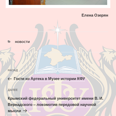
Елена Озерян
РУБРИКИ
НОВОСТИ
Навигация
Предыдущая
НАЗАД
по
запись:
записям
Гости из Артека в Музее истории КФУ
Следующая
ДАЛЕЕ
запись
Крымский федеральный университет имени В. И.
Вернадского – локомотив передовой научной
мысли