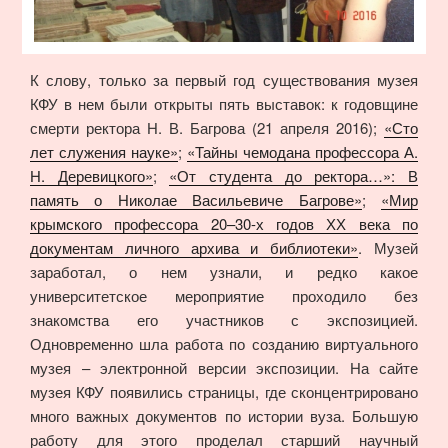
К слову, только за первый год существования музея
КФУ в нем были открыты пять выставок: к годовщине
смерти ректора Н. В. Багрова (21 апреля 2016);
«Сто
лет служения науке»
;
«Тайны чемодана профессора А.
Н. Деревицкого»
;
«От студента до ректора…»: В
память о Николае Васильевиче Багрове»
;
«Мир
крымского профессора 20–30-х годов ХХ века по
документам личного архива и библиотеки»
. Музей
заработал, о нем узнали, и редко какое
университетское мероприятие проходило без
знакомства его участников с экспозицией.
Одновременно шла работа по созданию виртуального
музея – электронной версии экспозиции. На сайте
музея КФУ появились страницы, где сконцентрировано
много важных документов по истории вуза. Большую
работу для этого проделал старший научный