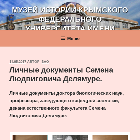
Перейти
МУЗЕЙ ИСТОРИИ КРЫМСКОГО
к
ФЕДЕРАЛЬНОГО
содержимому
УНИВЕРСИТЕТА ИМЕНИ
В. И. ВЕРНАДСКОГО
Меню
ОПУБЛИКОВАНО
11.05.2017
АВТОР:
SAO
Личные документы Семена
Людвиговича Делямуре.
Личные документы доктора биологических наук,
профессора, заведующего кафедрой зоологии,
декана естественного факультета Семена
Людвиговича Делямуре: